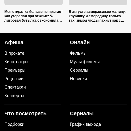
Моя стиралка больше не прыгает
В августе замораживаю малину,
как угорелая при отжиме: 5-
клубнику и смородину только
литровая бутылка сэкономила
так: зимой ягоды пахнут как с
на ремонте несколько тысяч
грядки и не растекаются в кашу
рублей
Афиша
Онлайн
В прокате
Фильмы
Кинотеатры
Мультфильмы
Премьеры
Сериалы
Рецензии
Новинки
Спектакли
Концерты
Что посмотреть
Сериалы
Подборки
График выхода