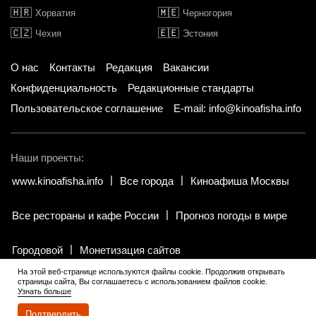
🇭🇷
🇲🇪
Хорватия
Черногория
🇨🇿
🇪🇪
Чехия
Эстония
О нас
Контакты
Редакция
Вакансии
Конфиденциальность
Редакционные стандарты
Пользовательское соглашение
E-mail: info@kinoafisha.info
Наши проекты:
www.kinoafisha.info
Все города
Киноафиша Москвы
Все рестораны и кафе России
Прогноз погоды в мире
Городовой
Монетизация сайтов
На этой веб-странице используются файлы cookie. Продолжив открывать
страницы сайта, Вы соглашаетесь с использованием файлов cookie.
© 2002-2026 Все права и материалы принадлежат «Киноафиша».
Узнать больше
18+
.
Копирование информации только с письменного разрешения
редакции.
Подтвердить