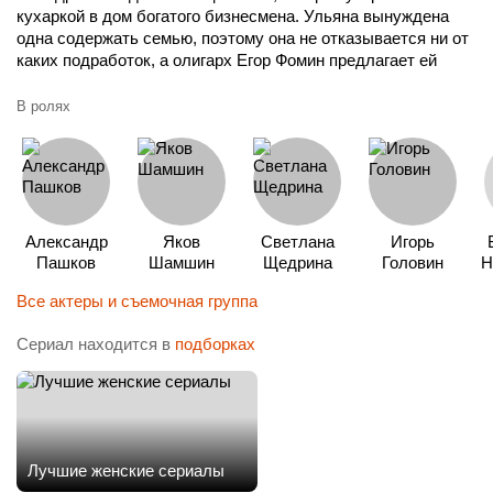
кухаркой в дом богатого бизнесмена. Ульяна вынуждена
одна содержать семью, поэтому она не отказывается ни от
каких подработок, а олигарх Егор Фомин предлагает ей
неплохое жалованье. Вот только его молодая жена – поп-
дива Виктория – не дает прислуге спокойной жизни. Но чем
В ролях
больше Ульяна узнает капризную девицу, тем больше
убеждается: у Вики есть серьезные проблемы, разобраться
с которыми в одиночку она не может.
Александр
Яков
Светлана
Игорь
Пашков
Шамшин
Щедрина
Головин
Н
Все актеры и съемочная группа
Сериал находится в
подборках
Лучшие женские сериалы