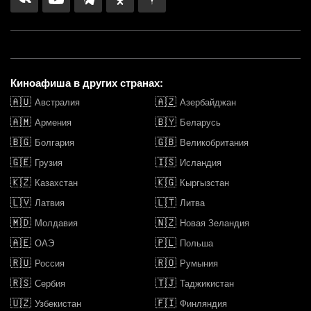
Киноафиша в других странах:
🇦🇺
🇦🇿
Австралия
Азербайджан
🇦🇲
🇧🇾
Армения
Беларусь
🇧🇬
🇬🇧
Болгария
Великобритания
🇬🇪
🇮🇸
Грузия
Исландия
🇰🇿
🇰🇬
Казахстан
Кыргызстан
🇱🇻
🇱🇹
Латвия
Литва
🇲🇩
🇳🇿
Молдавия
Новая Зеландия
🇦🇪
🇵🇱
ОАЭ
Польша
🇷🇺
🇷🇴
Россия
Румыния
🇷🇸
🇹🇯
Сербия
Таджикистан
🇺🇿
🇫🇮
Узбекистан
Финляндия