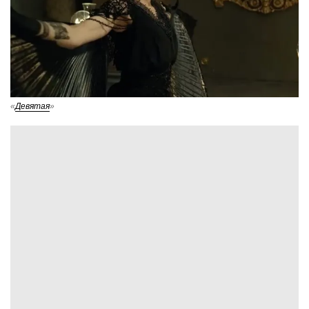
«
Девятая
»