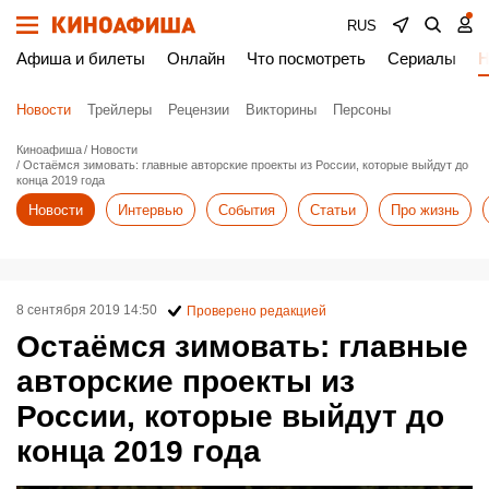
RUS
Афиша и билеты
Онлайн
Что посмотреть
Сериалы
Н
Новости
Трейлеры
Рецензии
Викторины
Персоны
Киноафиша
Новости
Остаёмся зимовать: главные авторские проекты из России, которые выйдут до
конца 2019 года
Новости
Интервью
События
Статьи
Про жизнь
8 сентября 2019 14:50
Проверено редакцией
Остаёмся зимовать: главные
авторские проекты из
России, которые выйдут до
конца 2019 года