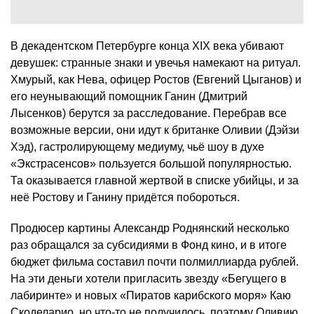
В декадентском Петербурге конца XIX века убивают
девушек: странные знаки и увечья намекают на ритуал.
Хмурый, как Нева, офицер Ростов (Евгений Цыганов) и
его неунывающий помощник Ганин (Дмитрий
Лысенков) берутся за расследование. Перебрав все
возможные версии, они идут к британке Оливии (Дэйзи
Хэд), гастролирующему медиуму, чьё шоу в духе
«Экстрасенсов» пользуется большой популярностью.
Та оказывается главной жертвой в списке убийцы, и за
неё Ростову и Ганину придётся побороться.
Продюсер картины Александр Роднянский несколько
раз обращался за субсидиями в Фонд кино, и в итоге
бюджет фильма составил почти полмиллиарда рублей.
На эти деньги хотели пригласить звезду «Бегущего в
лабиринте» и новых «Пиратов карибского моря» Каю
Скоделарио, но что-то не получилось, поэтому Оливию