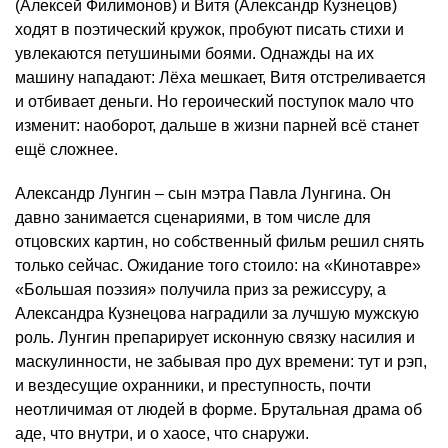
(Алексей Филимонов) и Витя (Александр Кузнецов)
ходят в поэтический кружок, пробуют писать стихи и
увлекаются петушиными боями. Однажды на их
машину нападают: Лёха мешкает, Витя отстреливается
и отбивает деньги. Но героический поступок мало что
изменит: наоборот, дальше в жизни парней всё станет
ещё сложнее.
Александр Лунгин – сын мэтра Павла Лунгина. Он
давно занимается сценариями, в том числе для
отцовских картин, но собственный фильм решил снять
только сейчас. Ожидание того стоило: на «Кинотавре»
«Большая поэзия» получила приз за режиссуру, а
Александра Кузнецова наградили за лучшую мужскую
роль. Лунгин препарирует исконную связку насилия и
маскулинности, не забывая про дух времени: тут и рэп,
и вездесущие охранники, и преступность, почти
неотличимая от людей в форме. Брутальная драма об
аде, что внутри, и о хаосе, что снаружи.