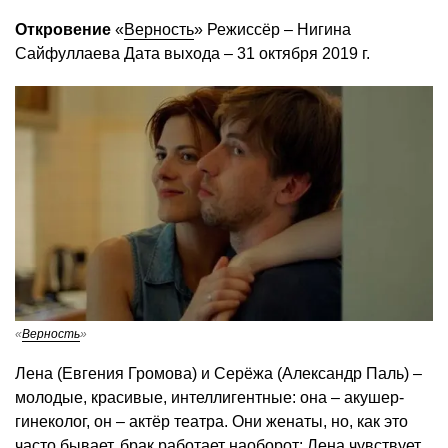
Откровение
«
Верность
» Режиссёр – Нигина
Сайфуллаева Дата выхода – 31 октября 2019 г.
«
Верность
»
Лена (Евгения Громова) и Серёжа (Александр Паль) –
молодые, красивые, интеллигентные: она – акушер-
гинеколог, он – актёр театра. Они женаты, но, как это
часто бывает, брак работает наоборот: Лена чувствует,