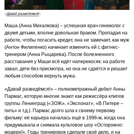
«
Давай разведемся!
»
Маша (Анна Михалкова) – успешная врач-гинеколог с
двумя детьми, вполне довольная браком. Пропадая на
работе, чтобы погасить кредит, она не замечает, как муж
(Антон Филипенко) начинает изменять ей с фитнес-
тренером (Анна Рыцарева). После болезненного
расставания у Маши всё идёт наперекосяк: на работе
завал, дети без присмотра, но она не сдаётся и решает
любым способом вернуть мужа.
«Давай разведёмся!» – полнометражный дебют Анны
Пармас, которую многие знают как режиссёра клипов
группы Ленинград («ЗОЖ», «Экспонат», «В Питере –
пить» и т.д.). Пармас долго шла к своему первому
фильму: её карьера началась ещё в 1996-м, когда она
придумывала и снимала культовое шоу «Осторожно:
модерн!». Годы тренировок сделали своё дело, и на