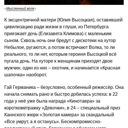
«
Мысленный волк
»
К эксцентричной матери (Юлия Высоцкая), оставившей
цивилизацию ради жизни в глуши, из Петербурга
приезжает дочь (Елизавета Климова) с маленьким
сыном. Сквозь ночь они бредут с дискотеки на хутор
Небылое, ругаются, а потом встречают Волка, то ли
реального, то ли нет, которым героиня Высоцкой всё
пугала дочь. На хуторе к женщинам приходят двое
мужчин, один из них – охотник, и начинается «Красная
шапочка» наоборот.
Гай Германика – безусловно, особенный режиссёр. Она
начала снимать рано и быстро добилась успеха: в 22
года у неё уже была награда «Кинотавра» за
короткометражку «Девочки», в 24 – специальный приз
Каннского жюри «Золотая камера» за скандальный
«Все умрут, а я останусь». Бескомпромиссно-