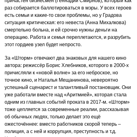
причастен бизнесмен (Геннадий Смирнов), который как
раз собирается баллотироваться в мэры. У всех героев
есть семьи и какие-то свои проблемы, но у Градова
ситуация критическая: его невеста (Анна Михалкова)
смертельно больна, и ей срочно нужны деньги на
операцию. Работа и семья переплетаются, и разрубить
этот гордиев узел будет непросто.
За «Шторм» отвечают два знаковых для нашего кино
автора: режиссёр Борис Хлебников, которого в 2000-х
причисляли к «новой волне» за его неброское, но
точное кино, и Наталья Мещанинова, невероятно
успешный сценарист и талантливый постановщик. Они
уже работали вместе над «Аритмией», которая стала
одним из главных событий проката в 2017-м. «Шторм»
тоже цепляется за современные реалии, рассказывая
об обычных людях, только делает это ещё
ожесточённее: вместо работников скорой теперь –
полиция, а с ней и коррупция, преступность и т.д.