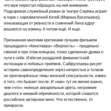
что муж перестал обращать на неё внимание.
Подозревая служебный роман (в театре Серёжа играет
в паре с харизматичной Катей (Марина Васильева)),
изнывающая от ревности и сомнений Лена вдруг
решается на измену. А потом ещё. И ещё.
Признанная многими критиками лучшим фильмом
прошедшего «Кинотавра» «Верность» – предельно
смелая и при этом изящная, тонко сделанная драма о
пути к себе. Избегая разудалой феминистской
интонации и лобовых приёмов, Сайфуллаева рисует
историю самоопределения через непростые и толком
не проговорённые темы женской сексуальности, измен
и того, что бывает после. И «как» тут не менее важно,
чем «что»: нежные акварельные цвета, негромкие
диалоги и никакой обречённости, которой славится
российское авторское кино. Что естественно, то
прекрасно.