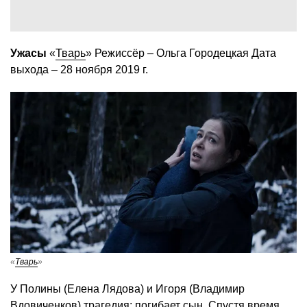
Ужасы
«
Тварь
» Режиссёр – Ольга Городецкая Дата
выхода – 28 ноября 2019 г.
«
Тварь
»
У Полины (Елена Лядова) и Игоря (Владимир
Вдовиченков) трагедия: погибает сын. Спустя время