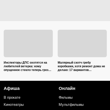
Инспекторы ДПС охотятся на
Малярный скотч гребу
любителей ветерка: кому
коробками, хотя ремонт дома не
опущенное стекло теперь грозит
делаю: 17 вариантов
лишением прав
использования в квартире и на
даче
Афиша
Онлайн
В прокате
Фильмы
Кинотеатры
Мультфильмы