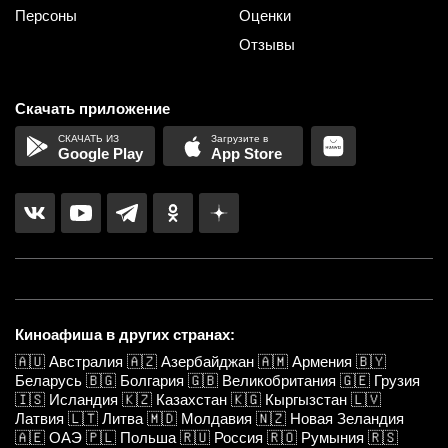
Персоны
Оценки
Отзывы
Скачать приложение
Google Play
App Store
Киноафиша в других странах:
🇦🇺
Австралия
🇦🇿
Азербайджан
🇦🇲
Армения
🇧🇾
Беларусь
🇧🇬
Болгария
🇬🇧
Великобритания
🇬🇪
Грузия
🇮🇸
Исландия
🇰🇿
Казахстан
🇰🇬
Кыргызстан
🇱🇻
Латвия
🇱🇹
Литва
🇲🇩
Молдавия
🇳🇿
Новая Зеландия
🇦🇪
ОАЭ
🇵🇱
Польша
🇷🇺
Россия
🇷🇴
Румыния
🇷🇸