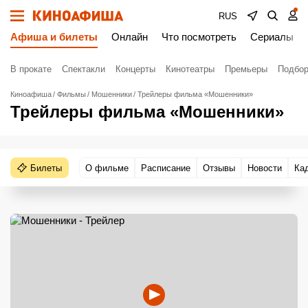
RUS
Афиша и билеты
Онлайн
Что посмотреть
Сериалы
В прокате
Спектакли
Концерты
Кинотеатры
Премьеры
Подбор
Киноафиша
Фильмы
Мошенники
Трейлеры фильма «Мошенники»
Трейлеры фильма «Мошенники»
Билеты
О фильме
Расписание
Отзывы
Новости
Ка