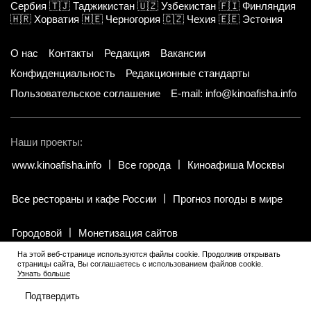
Сербия
🇹🇯
Таджикистан
🇺🇿
Узбекистан
🇫🇮
Финляндия
🇭🇷
Хорватия
🇲🇪
Черногория
🇨🇿
Чехия
🇪🇪
Эстония
О нас
Контакты
Редакция
Вакансии
Конфиденциальность
Редакционные стандарты
Пользовательское соглашение
E-mail: info@kinoafisha.info
Наши проекты:
www.kinoafisha.info
Все города
Киноафиша Москвы
Все рестораны и кафе России
Прогноз погоды в мире
Городовой
Монетизация сайтов
На этой веб-странице используются файлы cookie. Продолжив открывать
страницы сайта, Вы соглашаетесь с использованием файлов cookie.
© 2002-2026 Все права и материалы принадлежат «Киноафиша».
Узнать больше
18+
.
Копирование информации только с письменного разрешения
редакции.
Подтвердить