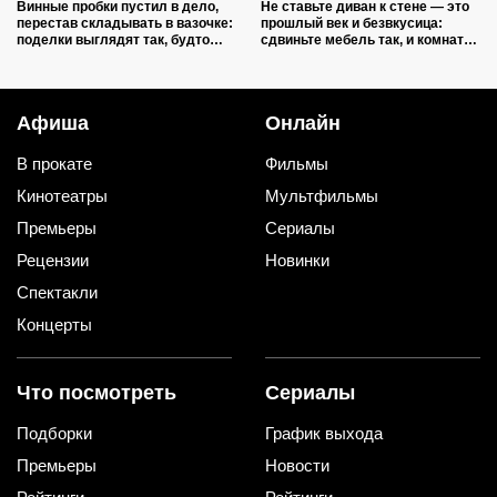
Винные пробки пустил в дело,
Не ставьте диван к стене — это
перестав складывать в вазочке:
прошлый век и безвкусица:
поделки выглядят так, будто
сдвиньте мебель так, и комната
делали итальянские мастера
преобразится как после ремонта
Афиша
Онлайн
В прокате
Фильмы
Кинотеатры
Мультфильмы
Премьеры
Сериалы
Рецензии
Новинки
Спектакли
Концерты
Что посмотреть
Сериалы
Подборки
График выхода
Премьеры
Новости