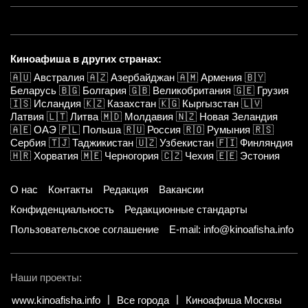
Киноафиша в других странах:
🇦🇺
Австралия
🇦🇿
Азербайджан
🇦🇲
Армения
🇧🇾
Беларусь
🇧🇬
Болгария
🇬🇧
Великобритания
🇬🇪
Грузия
🇮🇸
Исландия
🇰🇿
Казахстан
🇰🇬
Кыргызстан
🇱🇻
Латвия
🇱🇹
Литва
🇲🇩
Молдавия
🇳🇿
Новая Зеландия
🇦🇪
ОАЭ
🇵🇱
Польша
🇷🇺
Россия
🇷🇴
Румыния
🇷🇸
Сербия
🇹🇯
Таджикистан
🇺🇿
Узбекистан
🇫🇮
Финляндия
🇭🇷
Хорватия
🇲🇪
Черногория
🇨🇿
Чехия
🇪🇪
Эстония
О нас
Контакты
Редакция
Вакансии
Конфиденциальность
Редакционные стандарты
Пользовательское соглашение
E-mail: info@kinoafisha.info
Наши проекты:
www.kinoafisha.info
Все города
Киноафиша Москвы