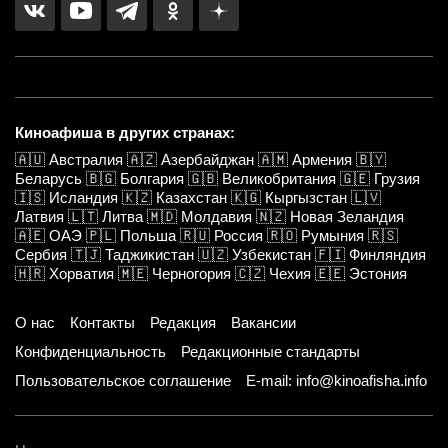
Киноафиша в других странах:
🇦🇺
Австралия
🇦🇿
Азербайджан
🇦🇲
Армения
🇧🇾
Беларусь
🇧🇬
Болгария
🇬🇧
Великобритания
🇬🇪
Грузия
🇮🇸
Исландия
🇰🇿
Казахстан
🇰🇬
Кыргызстан
🇱🇻
Латвия
🇱🇹
Литва
🇲🇩
Молдавия
🇳🇿
Новая Зеландия
🇦🇪
ОАЭ
🇵🇱
Польша
🇷🇺
Россия
🇷🇴
Румыния
🇷🇸
Сербия
🇹🇯
Таджикистан
🇺🇿
Узбекистан
🇫🇮
Финляндия
🇭🇷
Хорватия
🇲🇪
Черногория
🇨🇿
Чехия
🇪🇪
Эстония
О нас
Контакты
Редакция
Вакансии
Конфиденциальность
Редакционные стандарты
Пользовательское соглашение
E-mail: info@kinoafisha.info