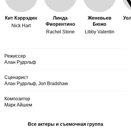
Кит Кэррэдин
Линда
Женевьев
Уо
Фиорентино
Бюжо
Nick Hart
Rachel Stone
Libby Valentin
Режиссер
Алан Рудольф
Сценарист
Алан Рудольф
,
Jon Bradshaw
Композитор
Марк Айшем
Все актеры и съемочная группа