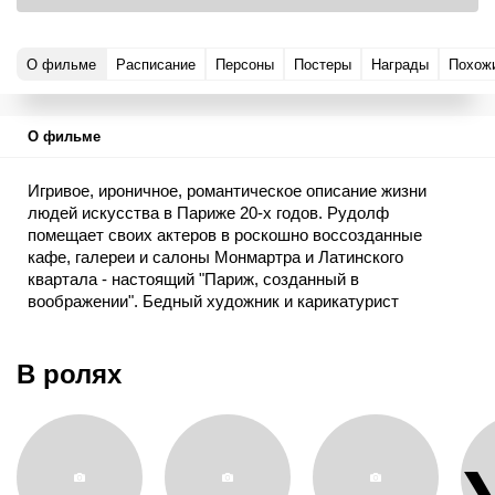
О фильме
Расписание
Персоны
Постеры
Награды
Похож
О фильме
Игривое, ироничное, романтическое описание жизни
людей искусства в Париже 20-х годов. Рудолф
помещает своих актеров в роскошно воссозданные
кафе, галереи и салоны Монмартра и Латинского
квартала - настоящий "Париж, созданный в
воображении". Бедный художник и карикатурист
соперничает с богатым американским коллекционером в
борьбе за сердце Рейчел. Думая, что деньги помогут ему
обладать Рейчел, он поддается на уговоры богатой
В ролях
хищницы, коллекционирующей любовников, сделать
серию поддельных картин. Это, пожалуй, наиболее
легкий и развлекательный фильм Рудолфа,
оптимистичный, эротичный и полный жизни, цвета,
музыки, игр, любви, мечтаний и юмора.