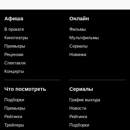
сохранить изумительный запах и
ароматные, что всегда улетают
тот самый вкус
со стола первыми
Афиша
Онлайн
В прокате
Фильмы
Кинотеатры
Мультфильмы
Премьеры
Сериалы
Рецензии
Новинки
Спектакли
Концерты
Что посмотреть
Сериалы
Подборки
График выхода
Премьеры
Новости
Рейтинги
Рейтинги
Трейлеры
Подборки