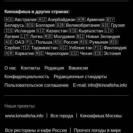
Киноафиша в других странах:
🇦🇺
Австралия
🇦🇿
Азербайджан
🇦🇲
Армения
🇧🇾
Беларусь
🇧🇬
Болгария
🇬🇧
Великобритания
🇬🇪
Грузия
🇮🇸
Исландия
🇰🇿
Казахстан
🇰🇬
Кыргызстан
🇱🇻
Латвия
🇱🇹
Литва
🇲🇩
Молдавия
🇳🇿
Новая Зеландия
🇦🇪
ОАЭ
🇵🇱
Польша
🇷🇺
Россия
🇷🇴
Румыния
🇷🇸
Сербия
🇹🇯
Таджикистан
🇺🇿
Узбекистан
🇫🇮
Финляндия
🇭🇷
Хорватия
🇲🇪
Черногория
🇨🇿
Чехия
🇪🇪
Эстония
О нас
Контакты
Редакция
Вакансии
Конфиденциальность
Редакционные стандарты
Пользовательское соглашение
E-mail: info@kinoafisha.info
Наши проекты:
www.kinoafisha.info
Все города
Киноафиша Москвы
Все рестораны и кафе России
Прогноз погоды в мире