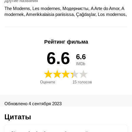
Другие названия
The Moderns, Les modernes, Модернисты, A Arte do Amor, A
modernek, Amerikkalaisia pariisissa, Çağdaşlar, Los modernos,
Moderniści, Modernistii, Moderns, Oi modernoi, Os modernos,
Wilde Jahre in Paris, モダーンズ
Рейтинг фильма
6.6
6.6
IMDb
Оцените
15
голосов
Обновлено 4 сентября 2023
Цитаты