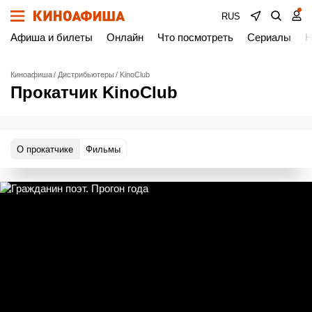
RUS
Афиша и билеты
Онлайн
Что посмотреть
Сериалы
Н
Киноафиша
Дистрибьютеры
KinoClub
Прокатчик KinoClub
О прокатчике
Фильмы