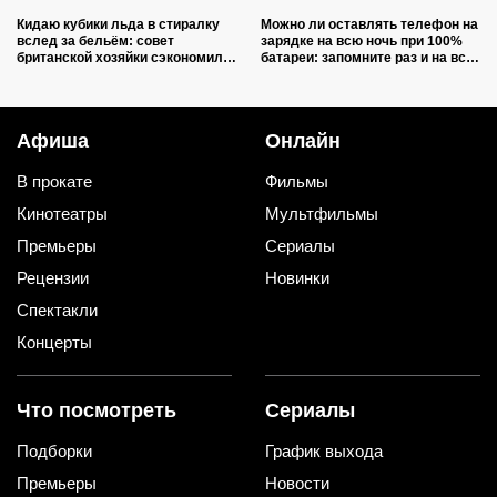
Кидаю кубики льда в стиралку
Можно ли оставлять телефон на
вслед за бельём: совет
зарядке на всю ночь при 100%
британской хозяйки сэкономил
батареи: запомните раз и на всю
кучу времени (и немного денег)
жизнь (многие ошибаются)
Афиша
Онлайн
В прокате
Фильмы
Кинотеатры
Мультфильмы
Премьеры
Сериалы
Рецензии
Новинки
Спектакли
Концерты
Что посмотреть
Сериалы
Подборки
График выхода
Премьеры
Новости