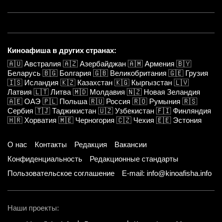
Киноафиша в других странах:
🇦🇺
Австралия
🇦🇿
Азербайджан
🇦🇲
Армения
🇧🇾
Беларусь
🇧🇬
Болгария
🇬🇧
Великобритания
🇬🇪
Грузия
🇮🇸
Исландия
🇰🇿
Казахстан
🇰🇬
Кыргызстан
🇱🇻
Латвия
🇱🇹
Литва
🇲🇩
Молдавия
🇳🇿
Новая Зеландия
🇦🇪
ОАЭ
🇵🇱
Польша
🇷🇺
Россия
🇷🇴
Румыния
🇷🇸
Сербия
🇹🇯
Таджикистан
🇺🇿
Узбекистан
🇫🇮
Финляндия
🇭🇷
Хорватия
🇲🇪
Черногория
🇨🇿
Чехия
🇪🇪
Эстония
О нас
Контакты
Редакция
Вакансии
Конфиденциальность
Редакционные стандарты
Пользовательское соглашение
E-mail: info@kinoafisha.info
Наши проекты: