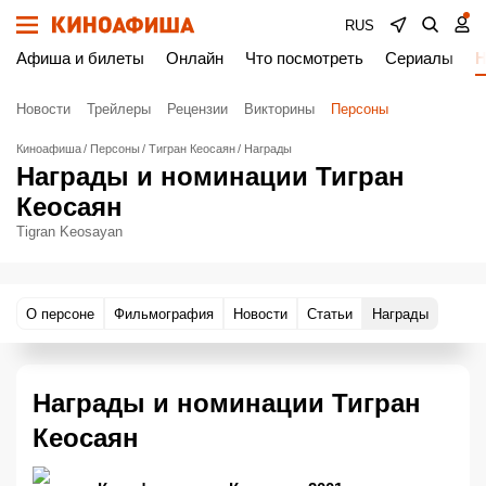
RUS
Афиша и билеты
Онлайн
Что посмотреть
Сериалы
Н
Новости
Трейлеры
Рецензии
Викторины
Персоны
Киноафиша
Персоны
Тигран Кеосаян
Награды
Награды и номинации Тигран
Кеосаян
Tigran Keosayan
О персоне
Фильмография
Новости
Статьи
Награды
Награды и номинации Тигран
Кеосаян