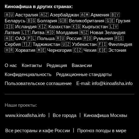
Киноафиша в других странах:
🇦🇺
Австралия
🇦🇿
Азербайджан
🇦🇲
Армения
🇧🇾
Беларусь
🇧🇬
Болгария
🇬🇧
Великобритания
🇬🇪
Грузия
🇮🇸
Исландия
🇰🇿
Казахстан
🇰🇬
Кыргызстан
🇱🇻
Латвия
🇱🇹
Литва
🇲🇩
Молдавия
🇳🇿
Новая Зеландия
🇦🇪
ОАЭ
🇵🇱
Польша
🇷🇺
Россия
🇷🇴
Румыния
🇷🇸
Сербия
🇹🇯
Таджикистан
🇺🇿
Узбекистан
🇫🇮
Финляндия
🇭🇷
Хорватия
🇲🇪
Черногория
🇨🇿
Чехия
🇪🇪
Эстония
О нас
Контакты
Редакция
Вакансии
Конфиденциальность
Редакционные стандарты
Пользовательское соглашение
E-mail: info@kinoafisha.info
Наши проекты:
www.kinoafisha.info
Все города
Киноафиша Москвы
Все рестораны и кафе России
Прогноз погоды в мире