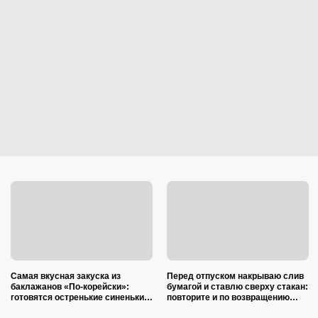
Самая вкусная закуска из
Перед отпуском накрываю слив
баклажанов «По-корейски»:
бумагой и ставлю сверху стакан:
готовятся остренькие синенькие
повторите и по возвращению
проще простого
спасибо скажете