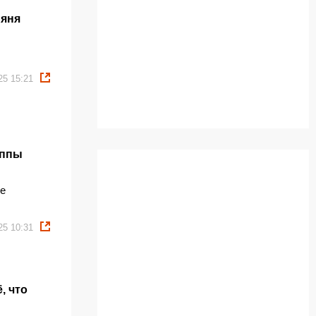
Няня
25 15:21
уппы
те
25 10:31
, что