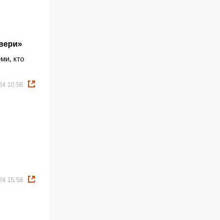
Звери»
ми, кто
24 10:56
24 15:56