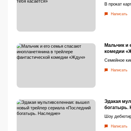
В прокат кар
Написать
Мальчик и 
комедии «
Семейное кин
Написать
Эдакая му
богатырь.
Шоу дебютир
Написать