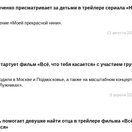
ченко присматривает за детьми в трейлере сериала «
ние «Моей прекрасной няни».
13 августа 20
стартует фильм «Всё, что тебя касается» с участием гр
одили в Москве и Подмосковье, а также на масштабном концер
«Лужниках».
8 апреля 20
 помогает девушке найти отца в трейлере фильма «Всё
тся»