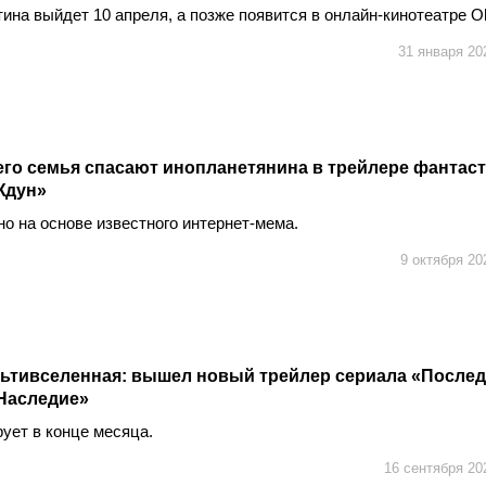
тина выйдет 10 апреля, а позже появится в онлайн-кинотеатре O
31 января 20
его семья спасают инопланетянина в трейлере фантас
Ждун»
о на основе известного интернет-мема.
9 октября 20
льтивселенная: вышел новый трейлер сериала «После
 Наследие»
ует в конце месяца.
16 сентября 20