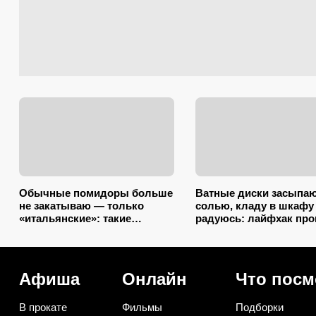
Обычные помидоры больше
Ватные диски засыпа
не закатываю — только
солью, кладу в шкафу
«итальянские»: такие
радуюсь: лайфхак пр
ароматные, что всегда
некуда, а пользы вагон
улетают со стола первыми
маленькая тележка
Афиша
Онлайн
Что посм
В прокате
Фильмы
Подборки