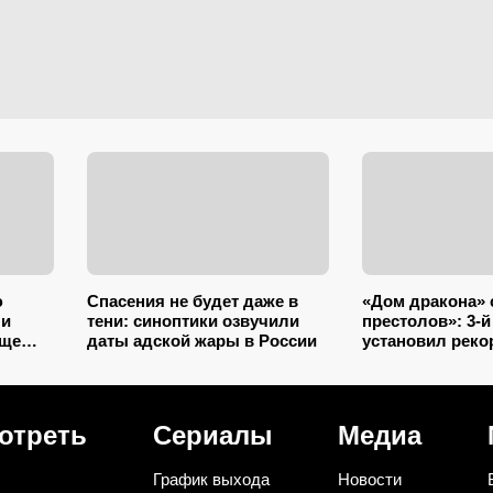
ю
Спасения не будет даже в
«Дом дракона» 
 и
тени: синоптики озвучили
престолов»: 3-й
още
даты адской жары в России
установил реко
 и
вершины тольк
отреть
Сериалы
Медиа
График выхода
Новости