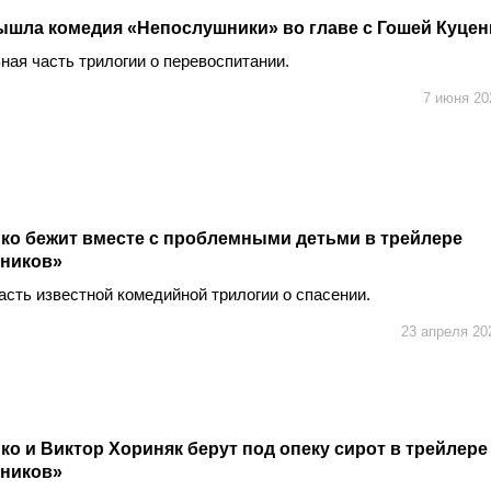
ышла комедия «Непослушники» во главе с Гошей Куцен
ая часть трилогии о перевоспитании.
7 июня 20
ко бежит вместе с проблемными детьми в трейлере
ников»
сть известной комедийной трилогии о спасении.
23 апреля 20
ко и Виктор Хориняк берут под опеку сирот в трейлере
ников»