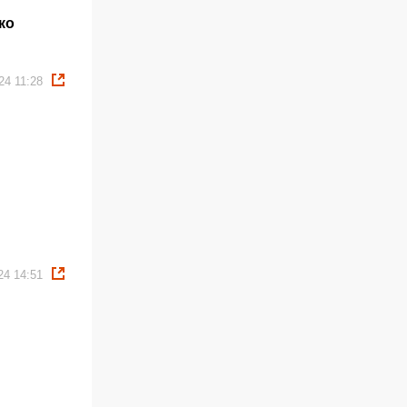
ко
24 11:28
24 14:51