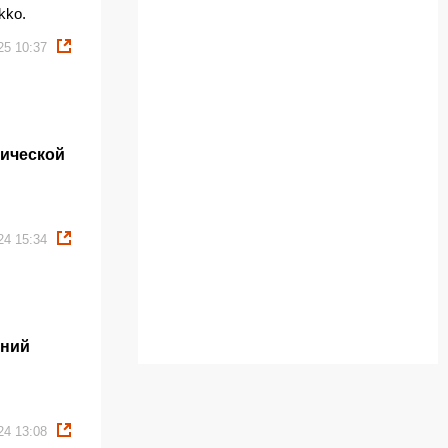
kko.
25 10:37
тической
24 15:34
дний
24 13:08