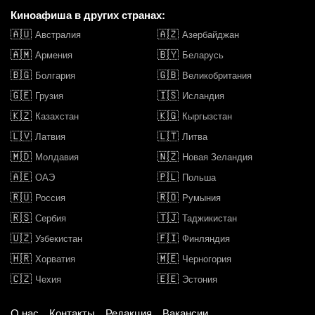
Киноафиша в других странах:
🇦🇺
🇦🇿
Австралия
Азербайджан
🇦🇲
🇧🇾
Армения
Беларусь
🇧🇬
🇬🇧
Болгария
Великобритания
🇬🇪
🇮🇸
Грузия
Исландия
🇰🇿
🇰🇬
Казахстан
Кыргызстан
🇱🇻
🇱🇹
Латвия
Литва
🇲🇩
🇳🇿
Молдавия
Новая Зеландия
🇦🇪
🇵🇱
ОАЭ
Польша
🇷🇺
🇷🇴
Россия
Румыния
🇷🇸
🇹🇯
Сербия
Таджикистан
🇺🇿
🇫🇮
Узбекистан
Финляндия
🇭🇷
🇲🇪
Хорватия
Черногория
🇨🇿
🇪🇪
Чехия
Эстония
О нас
Контакты
Редакция
Вакансии