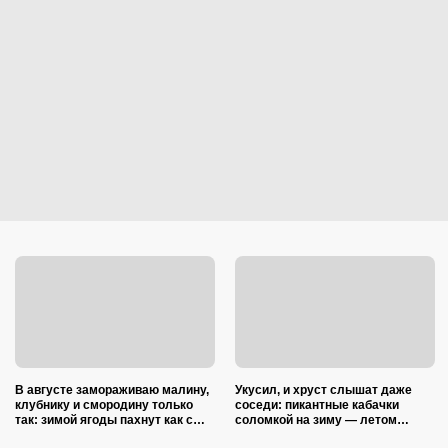
В августе замораживаю малину,
Укусил, и хруст слышат даже
клубнику и смородину только
соседи: пикантные кабачки
так: зимой ягоды пахнут как с
соломкой на зиму — летом
грядки и не растекаются в кашу
закатываю только так