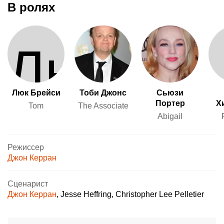
В ролях
Люк Брейси
Тоби Джонс
Сьюзи
Портер
Х
Tom
The Associate
Abigail
Режиссер
Джон Керран
Сценарист
Джон Керран
,
Jesse Heffring
,
Christopher Lee Pelletier