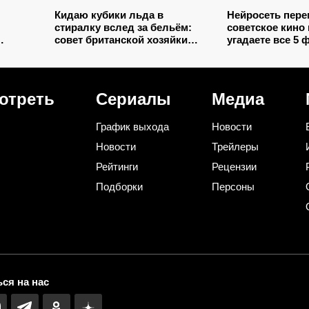
Кидаю кубики льда в
Нейросеть пер
стиралку вслед за бельём:
советское кино 
совет британской хозяйки
угадаете все 5
сэкономил кучу времени (и
странным карти
нкий
немного денег)
отреть
Сериалы
Медиа
График выхода
Новости
Новости
Трейлеры
Рейтинги
Рецензии
Подборки
Персоны
ся на нас