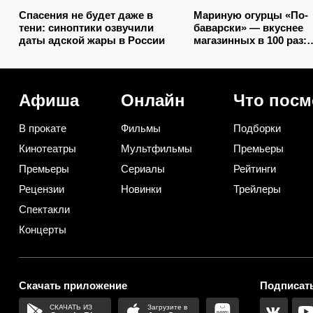
Спасения не будет даже в
Мариную огурцы «По-
тени: синоптики озвучили
баварски» — вкуснее
даты адской жары в России
магазинных в 100 раз:
прозрачный рассол,
минимум уксуса и зво
хруст зимой
Афиша
Онлайн
Что посм
В прокате
Фильмы
Подборки
Кинотеатры
Мультфильмы
Премьеры
Премьеры
Сериалы
Рейтинги
Рецензии
Новинки
Трейлеры
Спектакли
Концерты
Скачать приложение
Подписать