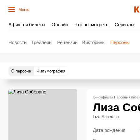
Меню
Афиша и билеты
Онлайн
Что посмотреть
Сериалы
Новости
Трейлеры
Рецензии
Викторины
Персоны
О персоне
Фильмография
Киноафиша
Персоны
Лиза
Лиза Со
Liza Soberano
Дата рождения