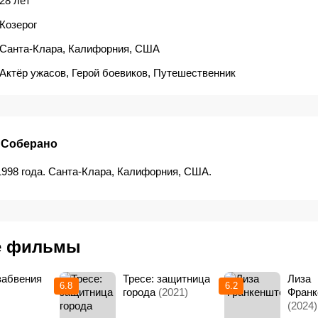
28 лет
Козерог
Санта-Клара, Калифорния, США
Актёр ужасов
,
Герой боевиков
,
Путешественник
 Соберано
1998 года. Санта-Клара, Калифорния, США.
е фильмы
забвения
Тресе: защитница
Лиза
6.8
6.2
города
(2021)
Франк
(2024)