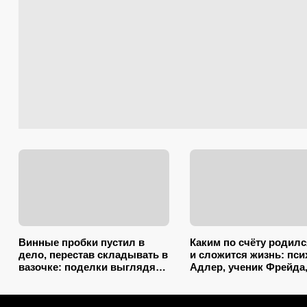
Винные пробки пустил в
Каким по счёту родилс
дело, перестав складывать в
и сложится жизнь: пси
вазочке: поделки выглядят
Адлер, ученик Фрейда
так, будто делали
объяснил, как очеред
итальянские мастера
влияет на судьбу