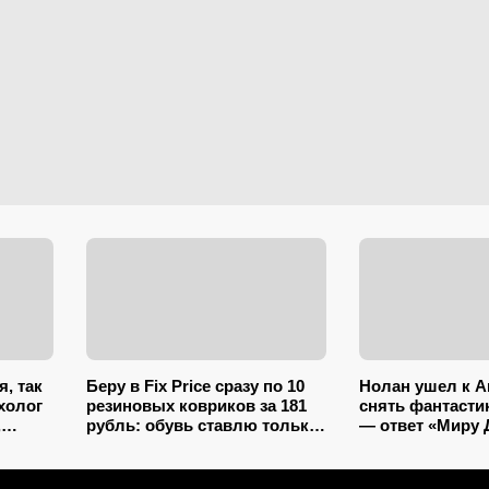
я, так
Беру в Fix Price сразу по 10
Нолан ушел к A
холог
резиновых ковриков за 181
снять фантастик
,
рубль: обувь ставлю только
— ответ «Миру 
ность
на один из них — нашла еще
Запада» закрыл
7 необычных применений
7,5 баллам на I