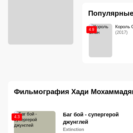
Популярны
Король 
4.9
(2017)
Фильмография Хади Мохаммадя
Баг бой - супергерой
4.3
джунглей
Extinction