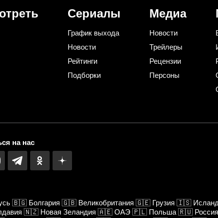
отреть
Сериалы
Медиа
График выхода
Новости
Новости
Трейлеры
Рейтинги
Рецензии
Подборки
Персоны
ся на нас
усь
🇧🇬
Болгария
🇬🇧
Великобритания
🇬🇪
Грузия
🇮🇸
Ислан
лдавия
🇳🇿
Новая Зеландия
🇦🇪
ОАЭ
🇵🇱
Польша
🇷🇺
Росси