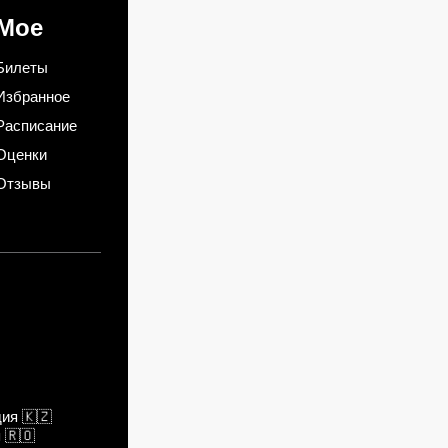
Мое
Билеты
Избранное
Расписание
Оценки
Отзывы
дия
🇰🇿
я
🇷🇴