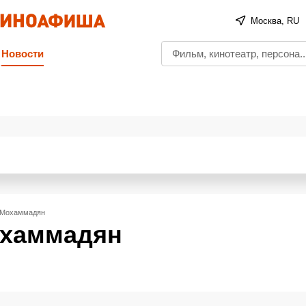
Москва, RU
Новости
 Мохаммадян
охаммадян