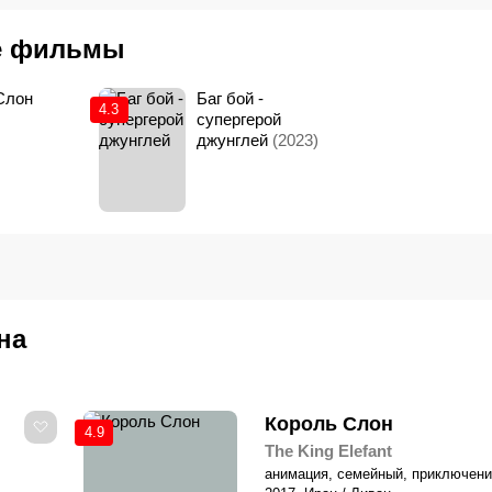
е фильмы
Слон
Баг бой -
4.3
супергерой
джунглей
(2023)
на
Король Слон
4.9
The King Elefant
анимация, семейный, приключен