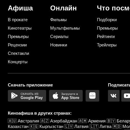
Афиша
Онлайн
Что посм
В прокате
Фильмы
Подборки
Кинотеатры
Мультфильмы
Премьеры
Премьеры
Сериалы
Рейтинги
Рецензии
Новинки
Трейлеры
Спектакли
Концерты
Скачать приложение
Подписать
Google Play
App Store
Киноафиша в других странах:
🇦🇺
Австралия
🇦🇿
Азербайджан
🇦🇲
Армения
🇧🇾
Белар
Казахстан
🇰🇬
Кыргызстан
🇱🇻
Латвия
🇱🇹
Литва
🇲🇩
Мо