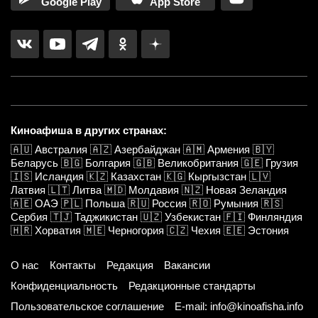
Google Play
App Store
Киноафиша в других странах:
🇦🇺
Австралия
🇦🇿
Азербайджан
🇦🇲
Армения
🇧🇾
Беларусь
🇧🇬
Болгария
🇬🇧
Великобритания
🇬🇪
Грузия
🇮🇸
Исландия
🇰🇿
Казахстан
🇰🇬
Кыргызстан
🇱🇻
Латвия
🇱🇹
Литва
🇲🇩
Молдавия
🇳🇿
Новая Зеландия
🇦🇪
ОАЭ
🇵🇱
Польша
🇷🇺
Россия
🇷🇴
Румыния
🇷🇸
Сербия
🇹🇯
Таджикистан
🇺🇿
Узбекистан
🇫🇮
Финляндия
🇭🇷
Хорватия
🇲🇪
Черногория
🇨🇿
Чехия
🇪🇪
Эстония
О нас
Контакты
Редакция
Вакансии
Конфиденциальность
Редакционные стандарты
Пользовательское соглашение
E-mail: info@kinoafisha.info