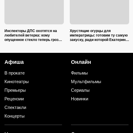
Инспекторы ДПС охотятся на
Хрустящие огурцы для
любителей ветерка: кому
императрицы: готовим ту самую
опущенное стекло теперь грозит
закуску, ради которой Екатерина
лишением прав
II закатывала пирушки
Афиша
Онлайн
В прокате
Фильмы
Кинотеатры
Мультфильмы
Премьеры
Сериалы
Рецензии
Новинки
Спектакли
Концерты