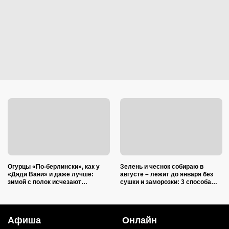
Огурцы «По-берлински», как у
Зелень и чеснок собираю в
«Дяди Вани» и даже лучше:
августе – лежит до января без
зимой с полок исчезают
сушки и заморозки: 3 способа
первыми
сохранить изумительный запах и
тот самый вкус
Афиша
Онлайн