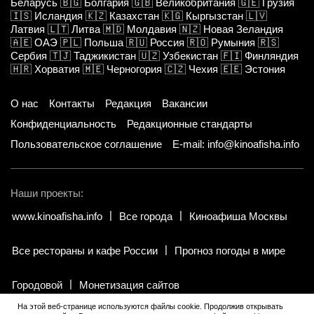
Беларусь
🇧🇬
Болгария
🇬🇧
Великобритания
🇬🇪
Грузия
🇮🇸
Исландия
🇰🇿
Казахстан
🇰🇬
Кыргызстан
🇱🇻
Латвия
🇱🇹
Литва
🇲🇩
Молдавия
🇳🇿
Новая Зеландия
🇦🇪
ОАЭ
🇵🇱
Польша
🇷🇺
Россия
🇷🇴
Румыния
🇷🇸
Сербия
🇹🇯
Таджикистан
🇺🇿
Узбекистан
🇫🇮
Финляндия
🇭🇷
Хорватия
🇲🇪
Черногория
🇨🇿
Чехия
🇪🇪
Эстония
О нас
Контакты
Редакция
Вакансии
Конфиденциальность
Редакционные стандарты
Пользовательское соглашение
E-mail: info@kinoafisha.info
Наши проекты:
www.kinoafisha.info
Все города
Киноафиша Москвы
Все рестораны и кафе России
Прогноз погоды в мире
Городовой
Монетизация сайтов
На этой веб-странице используются файлы cookie. Продолжив открывать