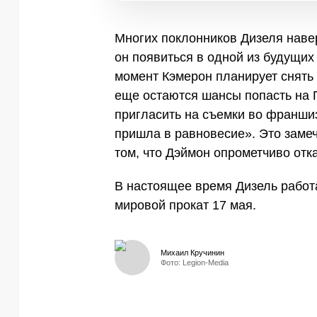
Многих поклонников Дизеля навер
он появиться в одной из будущих
момент Кэмерон планирует снять 
еще остаются шансы попасть на П
пригласить на съемки во франш
пришла в равновесие». Это замеч
том, что Дэймон опрометчиво отк
В настоящее время Дизель работ
мировой прокат 17 мая.
Михаил Кручинин
Фото: Legion-Media