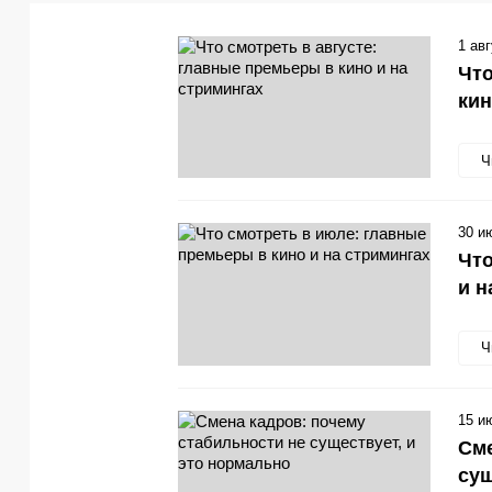
1 ав
Что
кин
Ч
30 и
Что
и н
Ч
15 и
Сме
сущ