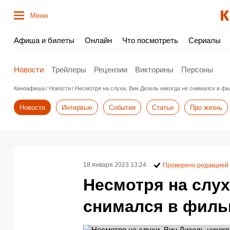
Меню
Афиша и билеты
Онлайн
Что посмотреть
Сериалы
Новости
Трейлеры
Рецензии
Викторины
Персоны
Киноафиша
Новости
Несмотря на слухи, Вин Дизель никогда не снимался в ф
Новости
Интервью
События
Статьи
Про жизнь
18 января 2023 13:24
Проверено редакцией
Несмотря на слух
снимался в филь