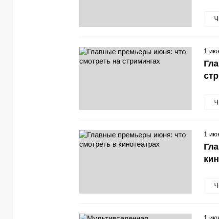
Ч
1 ию
Гла
ст
Ч
1 ию
Гла
кин
Ч
1 ию