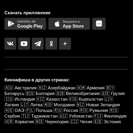
Скачать приложение
Google Play
App Store
Киноафиша в других странах:
🇦🇺
Австралия
🇦🇿
Азербайджан
🇦🇲
Армения
🇧🇾
Беларусь
🇧🇬
Болгария
🇬🇧
Великобритания
🇬🇪
Грузия
🇮🇸
Исландия
🇰🇿
Казахстан
🇰🇬
Кыргызстан
🇱🇻
Латвия
🇱🇹
Литва
🇲🇩
Молдавия
🇳🇿
Новая Зеландия
🇦🇪
ОАЭ
🇵🇱
Польша
🇷🇺
Россия
🇷🇴
Румыния
🇷🇸
Сербия
🇹🇯
Таджикистан
🇺🇿
Узбекистан
🇫🇮
Финляндия
🇭🇷
Хорватия
🇲🇪
Черногория
🇨🇿
Чехия
🇪🇪
Эстония