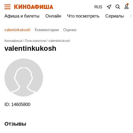
RUS
Афиша и билеты
Онлайн
Что посмотреть
Сериалы
Н
valentinkukosh
Комментарии
Оценки
Киноафиша
Пользователи
valentinkukosh
valentinkukosh
ID: 14605800
Отзывы