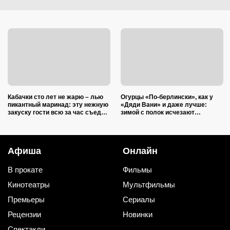
Кабачки сто лет не жарю – лью
Огурцы «По-берлински», как у
пикантный маринад: эту нежную
«Дяди Вани» и даже лучше:
закуску гости всю за час съедят
зимой с полок исчезают
(рецепт-пятиминутка)
первыми
Афиша
Онлайн
В прокате
Фильмы
Кинотеатры
Мультфильмы
Премьеры
Сериалы
Рецензии
Новинки
Спектакли