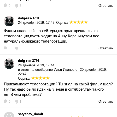
Ответить
0
3
dalg-res-3791
24 декабря 2019, 17:43
Оценка
Фильм классный!!! а хейтеры,которых прикалывают
телепортации,пусть ходят на Анну Каренину,там все
натурально.никаких телепортаций.
Ответить
0
3
dalg-res-3791
24 декабря 2019, 17:44
в ответ на сообщение
Илья Иванов от 20 декабря 2019,
22:47
Оценка
Прикалывают телепортации? Ты знал на какой фильм шел?
Ну так надо было идти на "Ленин в октябре",там такого
нет.В чем проблема?
Ответить
0
1
satyshev_damir