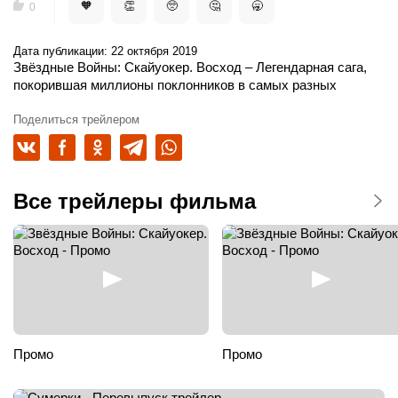
🧡
👏
🥺
🤔
🥱
0
Дата публикации: 22 октября 2019
Звёздные Войны: Скайуокер. Восход
– Легендарная сага,
покорившая миллионы поклонников в самых разных
странах, возвращается на большие экраны! Девятый
эпизод космического эпоса «Звёздные Войны» завершает
Поделиться трейлером
невероятную историю семьи Скайуокеров, длящуюся уже
более сорока лет, и обещает дать ответы на все загадки из
предыдущих серий. Нас ожидают старые и новые герои,
уникальные миры, увлекательные путешествия на край
Все трейлеры фильма
Галактики и грандиозный финал фантастической саги!
Промо
Промо