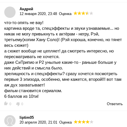
Андрей
12 января 2020, 23:48
Оценка
что-то опять не вау!
картинка вроде та, спецэффекты и звуки узнаваемые... но
никак не могу привыкнуть к актёрам - негру, Рэй,
третьему(копии Хану Соло)! (Рэй хороша, конечно, но тянет
весь сюжет)
а сюжет вообще не цепляет! да смотреть интересно, но
пересматривать не хочется.
даже СиТрипио и Р2 унылые какие-то - раньше больше у
них действий и смысла было.
зрелищность и спецэффекты? сразу хочется посмотреть
первые 3 эпизода, особенно, мне кажется, второй!!! вот там
аж дух захватывает!
фильм становится сериалом.
6 баллов из 10ти!
Ответить
0
0
liptim05
20 апреля 2020, 21:01
Оценка