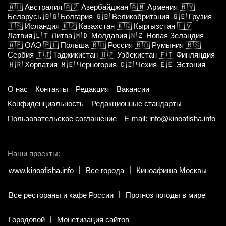
🇦🇺
Австралия
🇦🇿
Азербайджан
🇦🇲
Армения
🇧🇾
Беларусь
🇧🇬
Болгария
🇬🇧
Великобритания
🇬🇪
Грузия
🇮🇸
Исландия
🇰🇿
Казахстан
🇰🇬
Кыргызстан
🇱🇻
Латвия
🇱🇹
Литва
🇲🇩
Молдавия
🇳🇿
Новая Зеландия
🇦🇪
ОАЭ
🇵🇱
Польша
🇷🇺
Россия
🇷🇴
Румыния
🇷🇸
Сербия
🇹🇯
Таджикистан
🇺🇿
Узбекистан
🇫🇮
Финляндия
🇭🇷
Хорватия
🇲🇪
Черногория
🇨🇿
Чехия
🇪🇪
Эстония
О нас
Контакты
Редакция
Вакансии
Конфиденциальность
Редакционные стандарты
Пользовательское соглашение
E-mail: info@kinoafisha.info
Наши проекты:
www.kinoafisha.info
Все города
Киноафиша Москвы
Все рестораны и кафе России
Прогноз погоды в мире
Городовой
Монетизация сайтов