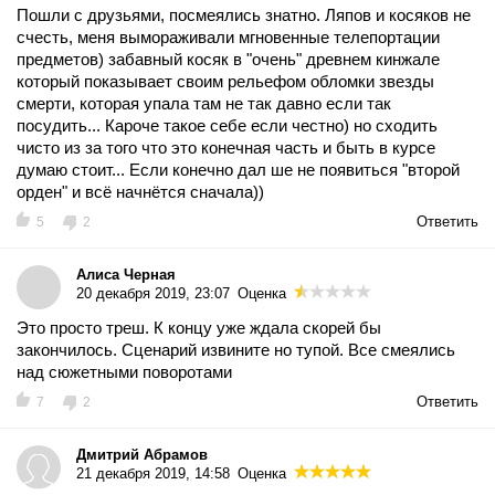
Пошли с друзьями, посмеялись знатно. Ляпов и косяков не
счесть, меня вымораживали мгновенные телепортации
предметов) забавный косяк в "очень" древнем кинжале
который показывает своим рельефом обломки звезды
смерти, которая упала там не так давно если так
посудить... Кароче такое себе если честно) но сходить
чисто из за того что это конечная часть и быть в курсе
думаю стоит... Если конечно дал ше не появиться "второй
орден" и всё начнётся сначала))
Ответить
5
2
Алиса Черная
20 декабря 2019, 23:07
Оценка
Это просто треш. К концу уже ждала скорей бы
закончилось. Сценарий извините но тупой. Все смеялись
над сюжетными поворотами
Ответить
7
2
Дмитрий Абрамов
21 декабря 2019, 14:58
Оценка