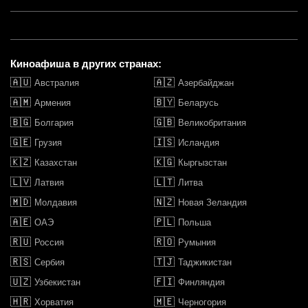
Киноафиша в других странах:
🇦🇺
🇦🇿
Австралия
Азербайджан
🇦🇲
🇧🇾
Армения
Беларусь
🇧🇬
🇬🇧
Болгария
Великобритания
🇬🇪
🇮🇸
Грузия
Исландия
🇰🇿
🇰🇬
Казахстан
Кыргызстан
🇱🇻
🇱🇹
Латвия
Литва
🇲🇩
🇳🇿
Молдавия
Новая Зеландия
🇦🇪
🇵🇱
ОАЭ
Польша
🇷🇺
🇷🇴
Россия
Румыния
🇷🇸
🇹🇯
Сербия
Таджикистан
🇺🇿
🇫🇮
Узбекистан
Финляндия
🇭🇷
🇲🇪
Хорватия
Черногория