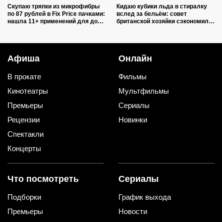
Скупаю тряпки из микрофибры
Кидаю кубики льда в стиралку
по 87 рублей в Fix Price пачками:
вслед за бельём: совет
нашла 11+ применений для дома
британской хозяйки сэкономил
и дачи, и ни одно не связано с
кучу времени (и немного денег)
уборкой
Афиша
Онлайн
В прокате
Фильмы
Кинотеатры
Мультфильмы
Премьеры
Сериалы
Рецензии
Новинки
Спектакли
Концерты
Что посмотреть
Сериалы
Подборки
График выхода
Премьеры
Новости