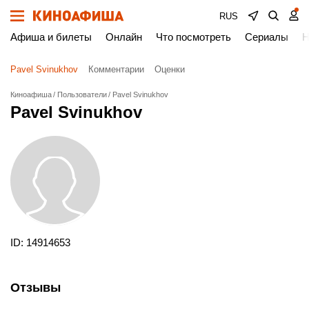
RUS
Афиша и билеты
Онлайн
Что посмотреть
Сериалы
Н
Pavel Svinukhov
Комментарии
Оценки
Киноафиша
Пользователи
Pavel Svinukhov
Pavel Svinukhov
ID: 14914653
Отзывы