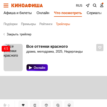
RUS
Афиша и билеты
Онлайн
Что посмотреть
Сериалы
Подборки
Премьеры
Рейтинги
Трейлеры
Закрыть трейлер
Все оттенки красного
4.5
драма, мелодрама, 2025, Нидерланды
Онлайн
Киноафиша
Трейлеры
Все оттенки красного. Дублированный трейлер 1
Все оттенки красного. Дублированный
трейлер 1
🧡
👏
🥺
🤔
🥱
0