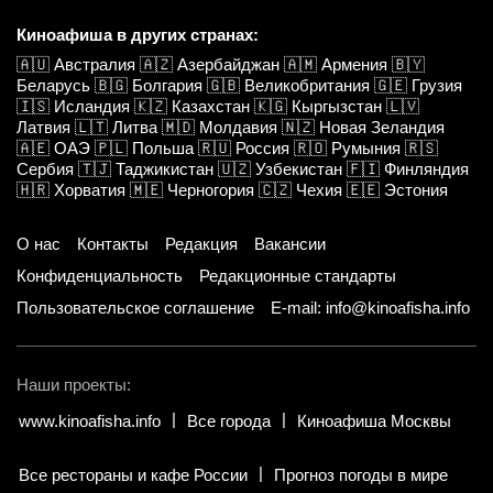
Киноафиша в других странах:
🇦🇺
Австралия
🇦🇿
Азербайджан
🇦🇲
Армения
🇧🇾
Беларусь
🇧🇬
Болгария
🇬🇧
Великобритания
🇬🇪
Грузия
🇮🇸
Исландия
🇰🇿
Казахстан
🇰🇬
Кыргызстан
🇱🇻
Латвия
🇱🇹
Литва
🇲🇩
Молдавия
🇳🇿
Новая Зеландия
🇦🇪
ОАЭ
🇵🇱
Польша
🇷🇺
Россия
🇷🇴
Румыния
🇷🇸
Сербия
🇹🇯
Таджикистан
🇺🇿
Узбекистан
🇫🇮
Финляндия
🇭🇷
Хорватия
🇲🇪
Черногория
🇨🇿
Чехия
🇪🇪
Эстония
О нас
Контакты
Редакция
Вакансии
Конфиденциальность
Редакционные стандарты
Пользовательское соглашение
E-mail: info@kinoafisha.info
Наши проекты:
www.kinoafisha.info
Все города
Киноафиша Москвы
Все рестораны и кафе России
Прогноз погоды в мире