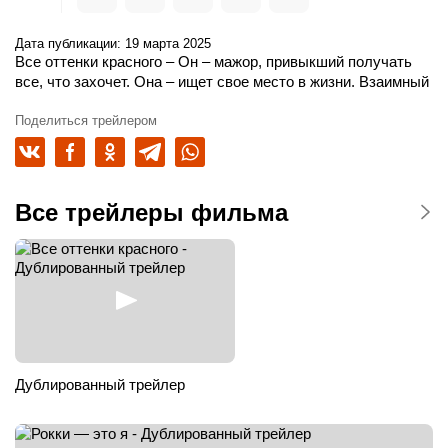
Дата публикации: 19 марта 2025
Все оттенки красного
– Он – мажор, привыкший получать
все, что захочет. Она – ищет свое место в жизни. Взаимный
магнетизм, которому невозможно противостоять, наполняет
их мир новыми красками. Как отличить токсичную любовь
Поделиться трейлером
от настоящего чувства, когда страсть настолько сильна?
Все трейлеры фильма
Дублированный трейлер