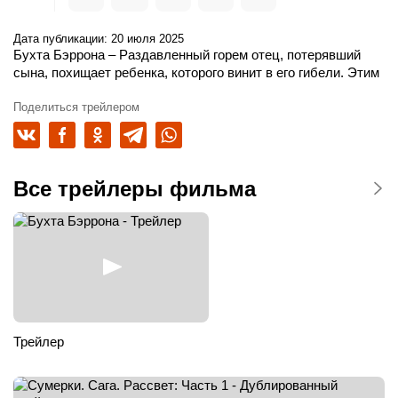
Дата публикации: 20 июля 2025
Бухта Бэррона
– Раздавленный горем отец, потерявший
сына, похищает ребенка, которого винит в его гибели. Этим
он запускает ожесточенную погоню, где влиятельный
политик, отец похищенного мальчика, готов на все ради его
Поделиться трейлером
спасения.
Все трейлеры фильма
Трейлер