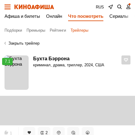
RUS
Афиша и билеты
Онлайн
Что посмотреть
Сериалы
Подборки
Премьеры
Рейтинги
Трейлеры
Закрыть трейлер
Бухта Бэррона
7.1
криминал, драма, триллер, 2024, США
Киноафиша
Трейлеры
Бухта Бэррона. Дублированный трейлер
Бухта Бэррона. Дублированный
трейлер
🧡
👏
2
🥺
🤔
🥱
1