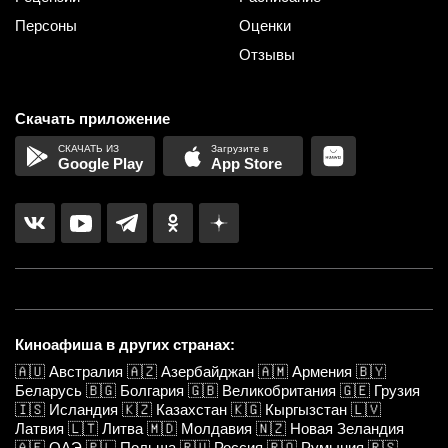
Персоны
Оценки
Отзывы
Скачать приложение
Google Play
App Store
Киноафиша в других странах:
🇦🇺
Австралия
🇦🇿
Азербайджан
🇦🇲
Армения
🇧🇾
Беларусь
🇧🇬
Болгария
🇬🇧
Великобритания
🇬🇪
Грузия
🇮🇸
Исландия
🇰🇿
Казахстан
🇰🇬
Кыргызстан
🇱🇻
Латвия
🇱🇹
Литва
🇲🇩
Молдавия
🇳🇿
Новая Зеландия
🇦🇪
ОАЭ
🇵🇱
Польша
🇷🇺
Россия
🇷🇴
Румыния
🇷🇸