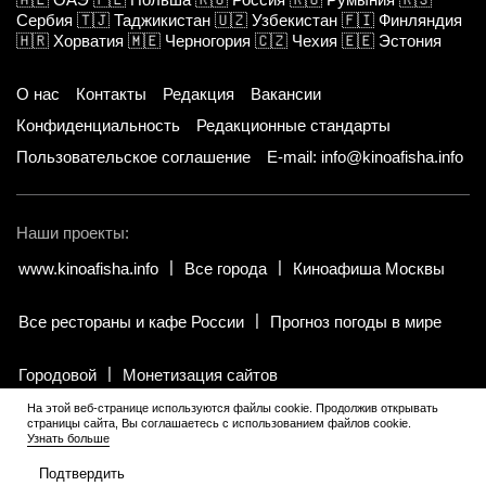
Сербия
🇹🇯
Таджикистан
🇺🇿
Узбекистан
🇫🇮
Финляндия
🇭🇷
Хорватия
🇲🇪
Черногория
🇨🇿
Чехия
🇪🇪
Эстония
О нас
Контакты
Редакция
Вакансии
Конфиденциальность
Редакционные стандарты
Пользовательское соглашение
E-mail: info@kinoafisha.info
Наши проекты:
www.kinoafisha.info
Все города
Киноафиша Москвы
Все рестораны и кафе России
Прогноз погоды в мире
Городовой
Монетизация сайтов
На этой веб-странице используются файлы cookie. Продолжив открывать
страницы сайта, Вы соглашаетесь с использованием файлов cookie.
© 2002-2026 Все права и материалы принадлежат «Киноафиша».
Узнать больше
18+
.
Копирование информации только с письменного разрешения
редакции.
Подтвердить