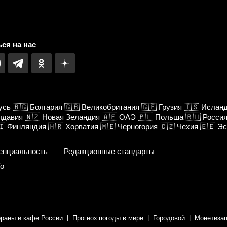
ся на нас
усь
🇧🇬
Болгария
🇬🇧
Великобритания
🇬🇪
Грузия
🇮🇸
Ислан
лдавия
🇳🇿
Новая Зеландия
🇦🇪
ОАЭ
🇵🇱
Польша
🇷🇺
Росси
🇮
Финляндия
🇭🇷
Хорватия
🇲🇪
Черногория
🇨🇿
Чехия
🇪🇪
Эс
енциальность
Редакционные стандарты
fo
ораны и кафе России
Прогноз погоды в мире
Городовой
Монетизац