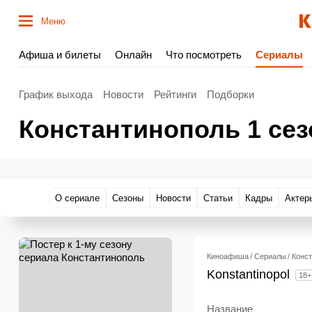
Меню
Афиша и билеты
Онлайн
Что посмотреть
Сериалы
График выхода
Новости
Рейтинги
Подборки
Константинополь 1 сез
О сериале
Сезоны
Новости
Статьи
Кадры
Актер
Киноафиша
Сериалы
Конс
Konstantinopol
18+
Название