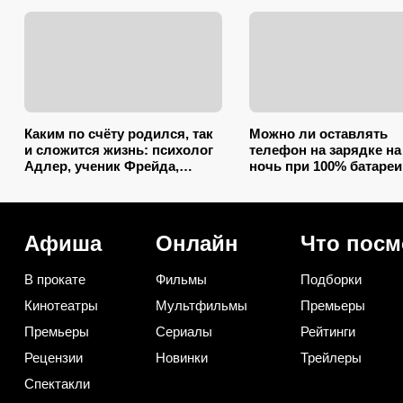
Каким по счёту родился, так
Можно ли оставлять
и сложится жизнь: психолог
телефон на зарядке на
Адлер, ученик Фрейда,
ночь при 100% батареи
объяснил, как очередность
запомните раз и на вс
влияет на судьбу
жизнь (многие ошибаю
Афиша
Онлайн
Что посм
В прокате
Фильмы
Подборки
Кинотеатры
Мультфильмы
Премьеры
Премьеры
Сериалы
Рейтинги
Рецензии
Новинки
Трейлеры
Спектакли