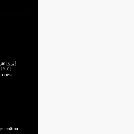
дия
🇰🇿
я
🇷🇴
тония
ия сайтов