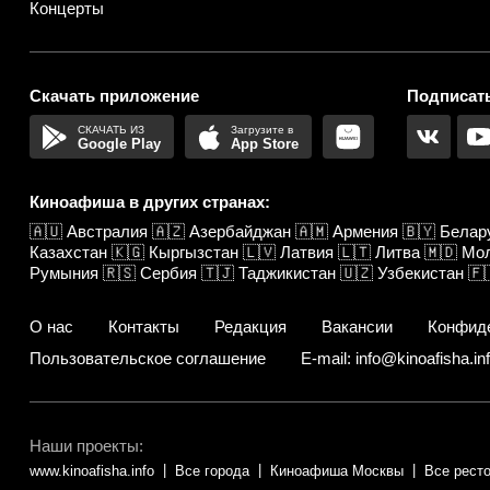
Концерты
Скачать приложение
Подписать
Google Play
App Store
Киноафиша в других странах:
🇦🇺
Австралия
🇦🇿
Азербайджан
🇦🇲
Армения
🇧🇾
Белар
Казахстан
🇰🇬
Кыргызстан
🇱🇻
Латвия
🇱🇹
Литва
🇲🇩
Мо
Румыния
🇷🇸
Сербия
🇹🇯
Таджикистан
🇺🇿
Узбекистан
🇫
О нас
Контакты
Редакция
Вакансии
Конфид
Пользовательское соглашение
E-mail: info@kinoafisha.in
Наши проекты:
www.kinoafisha.info
Все города
Киноафиша Москвы
Все рест