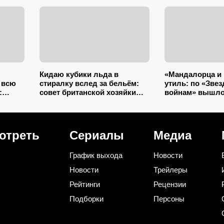
Кидаю кубики льда в
«Мандалорца и 
 всю
стиралку вслед за бельём:
утиль: по «Зве
:
совет британской хозяйки
войнам» вышло
ю
сэкономил кучу времени (и
аниме в истории
тся)
немного денег)
круче не было 
«Андора»
отреть
Сериалы
Медиа
График выхода
Новости
Новости
Трейлеры
Рейтинги
Рецензии
Подборки
Персоны