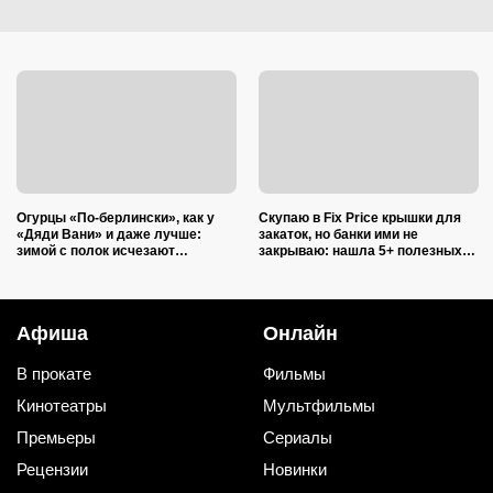
Огурцы «По-берлински», как у
Скупаю в Fix Price крышки для
«Дяди Вани» и даже лучше:
закаток, но банки ими не
зимой с полок исчезают
закрываю: нашла 5+ полезных
первыми
применений для дома и радуюсь
Афиша
Онлайн
В прокате
Фильмы
Кинотеатры
Мультфильмы
Премьеры
Сериалы
Рецензии
Новинки