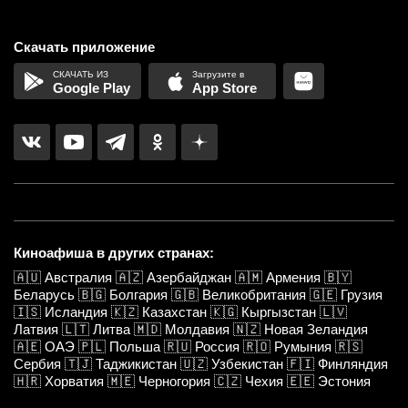
Скачать приложение
Google Play
App Store
Киноафиша в других странах:
🇦🇺
Австралия
🇦🇿
Азербайджан
🇦🇲
Армения
🇧🇾
Беларусь
🇧🇬
Болгария
🇬🇧
Великобритания
🇬🇪
Грузия
🇮🇸
Исландия
🇰🇿
Казахстан
🇰🇬
Кыргызстан
🇱🇻
Латвия
🇱🇹
Литва
🇲🇩
Молдавия
🇳🇿
Новая Зеландия
🇦🇪
ОАЭ
🇵🇱
Польша
🇷🇺
Россия
🇷🇴
Румыния
🇷🇸
Сербия
🇹🇯
Таджикистан
🇺🇿
Узбекистан
🇫🇮
Финляндия
🇭🇷
Хорватия
🇲🇪
Черногория
🇨🇿
Чехия
🇪🇪
Эстония