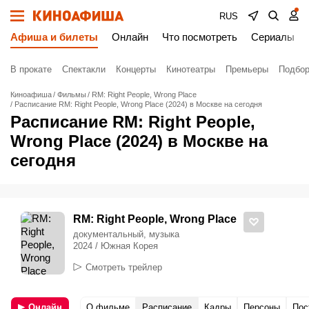
RUS
Афиша и билеты
Онлайн
Что посмотреть
Сериалы
В прокате
Спектакли
Концерты
Кинотеатры
Премьеры
Подбор
Киноафиша
Фильмы
RM: Right People, Wrong Place
Расписание RM: Right People, Wrong Place (2024) в Москве на сегодня
Расписание RM: Right People,
Wrong Place (2024) в Москве на
сегодня
RM: Right People, Wrong Place
документальный, музыка
2024 / Южная Корея
Смотреть трейлер
Онлайн
О фильме
Расписание
Кадры
Персоны
Пос