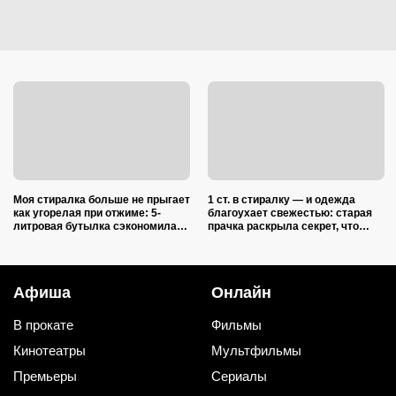
Моя стиралка больше не прыгает
1 ст. в стиралку — и одежда
как угорелая при отжиме: 5-
благоухает свежестью: старая
литровая бутылка сэкономила
прачка раскрыла секрет, что
на ремонте несколько тысяч
добавить в барабан вместе с
рублей
порошком
Афиша
Онлайн
В прокате
Фильмы
Кинотеатры
Мультфильмы
Премьеры
Сериалы