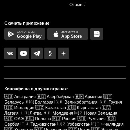
Отзывы
Скачать приложение
Google Play
App Store
Киноафиша в других странах:
🇦🇺
Австралия
🇦🇿
Азербайджан
🇦🇲
Армения
🇧🇾
Беларусь
🇧🇬
Болгария
🇬🇧
Великобритания
🇬🇪
Грузия
🇮🇸
Исландия
🇰🇿
Казахстан
🇰🇬
Кыргызстан
🇱🇻
Латвия
🇱🇹
Литва
🇲🇩
Молдавия
🇳🇿
Новая Зеландия
🇦🇪
ОАЭ
🇵🇱
Польша
🇷🇺
Россия
🇷🇴
Румыния
🇷🇸
Сербия
🇹🇯
Таджикистан
🇺🇿
Узбекистан
🇫🇮
Финляндия
🇭🇷
Хорватия
🇲🇪
Черногория
🇨🇿
Чехия
🇪🇪
Эстония