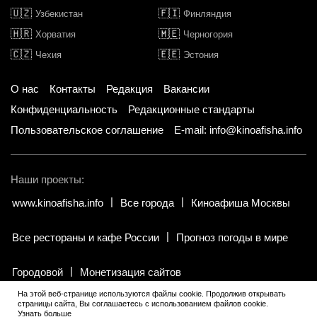
🇺🇿
🇫🇮
Узбекистан
Финляндия
🇭🇷
🇲🇪
Хорватия
Черногория
🇨🇿
🇪🇪
Чехия
Эстония
О нас
Контакты
Редакция
Вакансии
Конфиденциальность
Редакционные стандарты
Пользовательское соглашение
E-mail: info@kinoafisha.info
Наши проекты:
www.kinoafisha.info
Все города
Киноафиша Москвы
Все рестораны и кафе России
Прогноз погоды в мире
Городовой
Монетизация сайтов
На этой веб-странице используются файлы cookie. Продолжив открывать
страницы сайта, Вы соглашаетесь с использованием файлов cookie.
© 2002-2026 Все права и материалы принадлежат «Киноафиша».
Узнать больше