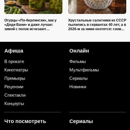
Огурцы «По-берлински», как у
Хрустальные салатники из СССР
«Дяди Вани» и даже лучше:
пылились в сервантах 40 лет, а в
зимой с полок исчезают
2026-м за ними охотятся: снова в
первыми
моде и дорожают
Афиша
Онлайн
В прокате
Фильмы
Кинотеатры
Мультфильмы
Премьеры
Сериалы
Рецензии
Новинки
Спектакли
Концерты
Что посмотреть
Сериалы