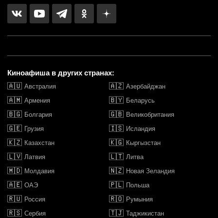
Киноафиша в других странах:
🇦🇺
🇦🇿
Австралия
Азербайджан
🇦🇲
🇧🇾
Армения
Беларусь
🇧🇬
🇬🇧
Болгария
Великобритания
🇬🇪
🇮🇸
Грузия
Исландия
🇰🇿
🇰🇬
Казахстан
Кыргызстан
🇱🇻
🇱🇹
Латвия
Литва
🇲🇩
🇳🇿
Молдавия
Новая Зеландия
🇦🇪
🇵🇱
ОАЭ
Польша
🇷🇺
🇷🇴
Россия
Румыния
🇷🇸
🇹🇯
Сербия
Таджикистан