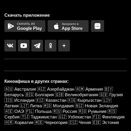
Скачать приложение
Google Play
App Store
Киноафиша в других странах:
🇦🇺
Австралия
🇦🇿
Азербайджан
🇦🇲
Армения
🇧🇾
Беларусь
🇧🇬
Болгария
🇬🇧
Великобритания
🇬🇪
Грузия
🇮🇸
Исландия
🇰🇿
Казахстан
🇰🇬
Кыргызстан
🇱🇻
Латвия
🇱🇹
Литва
🇲🇩
Молдавия
🇳🇿
Новая Зеландия
🇦🇪
ОАЭ
🇵🇱
Польша
🇷🇺
Россия
🇷🇴
Румыния
🇷🇸
Сербия
🇹🇯
Таджикистан
🇺🇿
Узбекистан
🇫🇮
Финляндия
🇭🇷
Хорватия
🇲🇪
Черногория
🇨🇿
Чехия
🇪🇪
Эстония