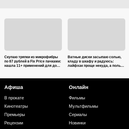
Скупаю тряпки из микрофибры
Ватные диски засыпаю солью,
по 87 рублей в Fix Price пачками:
кладу в шкафу и радуюсь:
нашла 11+ применений для дома
лайфхак проще некуда, а пользы
и дачи, и ни одно не связано с
вагон и маленькая тележка
уборкой
Афиша
Онлайн
В прокате
Фильмы
Кинотеатры
Мультфильмы
Премьеры
Сериалы
Рецензии
Новинки