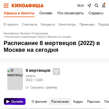
RUS
Афиша и билеты
Онлайн
Что посмотреть
Сериалы
В прокате
Спектакли
Концерты
Кинотеатры
Премьеры
Подбор
Киноафиша
Фильмы
8 мертвецов
Расписание 8 мертвецов (2022) в Москве на сегодня
Расписание 8 мертвецов (2022) в
Москве на сегодня
8 мертвецов
ужасы
2022 / США
Смотреть трейлер
Онлайн
О фильме
Расписание
Кадры
Персоны
По