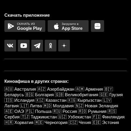
Скачать приложение
Google Play
App Store
Киноафиша в других странах:
🇦🇺
Австралия
🇦🇿
Азербайджан
🇦🇲
Армения
🇧🇾
Беларусь
🇧🇬
Болгария
🇬🇧
Великобритания
🇬🇪
Грузия
🇮🇸
Исландия
🇰🇿
Казахстан
🇰🇬
Кыргызстан
🇱🇻
Латвия
🇱🇹
Литва
🇲🇩
Молдавия
🇳🇿
Новая Зеландия
🇦🇪
ОАЭ
🇵🇱
Польша
🇷🇺
Россия
🇷🇴
Румыния
🇷🇸
Сербия
🇹🇯
Таджикистан
🇺🇿
Узбекистан
🇫🇮
Финляндия
🇭🇷
Хорватия
🇲🇪
Черногория
🇨🇿
Чехия
🇪🇪
Эстония