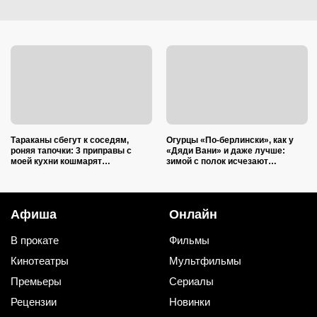
Тараканы сбегут к соседям,
Огурцы «По-берлински», как у
роняя тапочки: 3 приправы с
«Дяди Вани» и даже лучше:
моей кухни кошмарят
зимой с полок исчезают
вредителей сильнее дихлофоса
первыми
Афиша
Онлайн
В прокате
Фильмы
Кинотеатры
Мультфильмы
Премьеры
Сериалы
Рецензии
Новинки