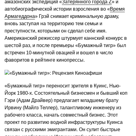
амазонских экспедиций «
Затерянного города Z
» и
автобиографической истории взросления во «
Время
Армагеддона
» Грэй снимает криминальную драму,
вновь заступая на территорию тем семьи и
преступности, которыми он сделал себе имя.
Американский режиссер штурмует каннский конкурс в
шестой раз, и после премьеры «Бумажный тигр» был
встречен 10-минутной овацией и вошел в число
фаворитов в рейтинге кинопрессы.
«Бумажный тигр» переносит зрителя в Куинс, Нью-
Йорк 1980-х. Состоятельный бизнесмен и бывший коп
Гэри (Адам Драйвер) предлагает младшему брату
Ирвину (Майлз Теллер), талантливому инженеру из
рабочего класса, начать совместный бизнес. Этот
проект по развитию водной инфраструктуры Куинса
связан с русскими эмигрантами. Он сулит быстрые