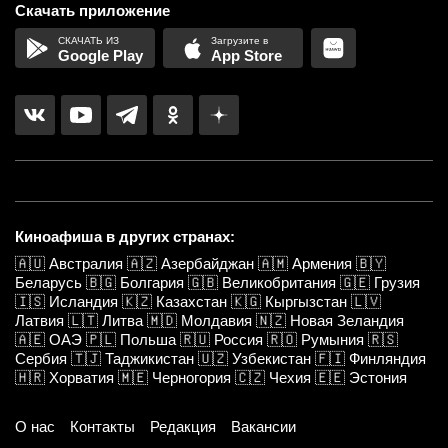
Скачать приложение
Google Play
App Store
Киноафиша в других странах:
🇦🇺
Австралия
🇦🇿
Азербайджан
🇦🇲
Армения
🇧🇾
Беларусь
🇧🇬
Болгария
🇬🇧
Великобритания
🇬🇪
Грузия
🇮🇸
Исландия
🇰🇿
Казахстан
🇰🇬
Кыргызстан
🇱🇻
Латвия
🇱🇹
Литва
🇲🇩
Молдавия
🇳🇿
Новая Зеландия
🇦🇪
ОАЭ
🇵🇱
Польша
🇷🇺
Россия
🇷🇴
Румыния
🇷🇸
Сербия
🇹🇯
Таджикистан
🇺🇿
Узбекистан
🇫🇮
Финляндия
🇭🇷
Хорватия
🇲🇪
Черногория
🇨🇿
Чехия
🇪🇪
Эстония
О нас
Контакты
Редакция
Вакансии