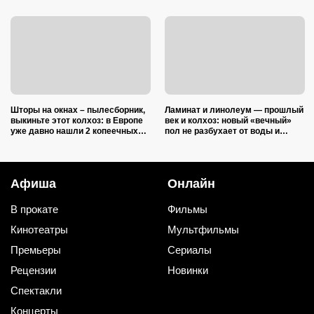
Шторы на окнах – пылесборник,
Ламинат и линолеум — прошлый
выкиньте этот колхоз: в Европе
век и колхоз: новый «вечный»
уже давно нашли 2 копеечных
пол не разбухает от воды и
альтернативы (и 1 – практичную)
выглядит на миллион
Афиша
Онлайн
В прокате
Фильмы
Кинотеатры
Мультфильмы
Премьеры
Сериалы
Рецензии
Новинки
Спектакли
Концерты