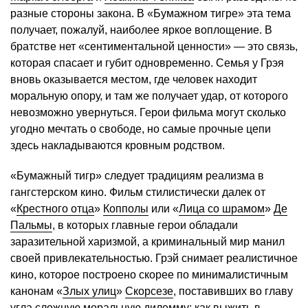
разные стороны закона. В «Бумажном тигре» эта тема
получает, пожалуй, наиболее яркое воплощение. В
братстве нет «сентиментальной ценности» — это связь,
которая спасает и губит одновременно. Семья у Грэя
вновь оказывается местом, где человек находит
моральную опору, и там же получает удар, от которого
невозможно увернуться. Герои фильма могут сколько
угодно мечтать о свободе, но самые прочные цепи
здесь накладываются кровным родством.
«Бумажный тигр» следует традициям реализма в
гангстерском кино. Фильм стилистически далек от
«
Крестного отца
»
Копполы
или «
Лица со шрамом
»
Де
Пальмы
, в которых главные герои обладали
заразительной харизмой, а криминальный мир манил
своей привлекательностью. Грэй снимает реалистичное
кино, которое построено скорее по минималистичным
канонам «
Злых улиц
»
Скорсезе
, поставивших во главу
угла сложную моральную дилемму: как выжить в