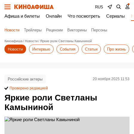
RUS
Афиша и билеты
Онлайн
Что посмотреть
Сериалы
Н
Новости
Трейлеры
Рецензии
Викторины
Персоны
Киноафиша
Новости
Яркие роли Светланы Камыниной
Новости
Интервью
События
Статьи
Про жизнь
Российские актеры
20 ноября 2025 11:53
Проверено редакцией
Яркие роли Светланы
Камыниной