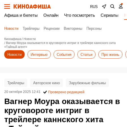
RUS
Афиша и билеты
Онлайн
Что посмотреть
Сериалы
Н
Новости
Трейлеры
Рецензии
Викторины
Персоны
Киноафиша
Новости
Вагнер Моура оказывается в круговороте интриг в трейлере каннского хита
«Тайный агент»
Новости
Интервью
События
Статьи
Про жизнь
Трейлеры
Авторское кино
Зарубежные фильмы
20 октября 2025 12:41
Проверено редакцией
Вагнер Моура оказывается в
круговороте интриг в
трейлере каннского хита