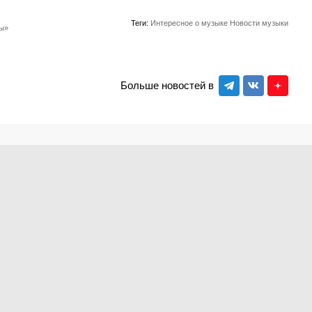
Теги:
Интересное о музыке
Новости музыки
пы»
Больше новостей в