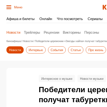
Меню
Афиша и билеты
Онлайн
Что посмотреть
Сериалы
Новости
Трейлеры
Рецензии
Викторины
Персоны
Киноафиша
Новости
Победители церемонии «Звезды хайпа» получат табуретки
Новости
Интервью
События
Статьи
Про жизнь
Интересное о музыке
Новости музыки
Победители цере
получат табуретк