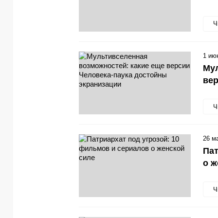
Ч
1 ию
Мул
вер
Ч
26 м
Пат
о ж
Ч