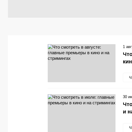
1 ав
Что
кин
Ч
30 и
Что
и н
Ч