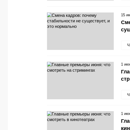
15 и
Сме
сущ
Ч
1 ию
Гла
ст
Ч
1 ию
Гла
кин