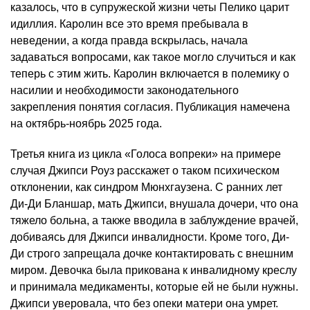
казалось, что в супружеской жизни четы Пелико царит
идиллия. Каролин все это время пребывала в
неведении, а когда правда вскрылась, начала
задаваться вопросами, как такое могло случиться и как
теперь с этим жить. Каролин включается в полемику о
насилии и необходимости законодательного
закрепления понятия согласия. Публикация намечена
на октябрь-ноябрь 2025 года.
Третья книга из цикла «Голоса вопреки» на примере
случая Джипси Роуз расскажет о таком психическом
отклонении, как синдром Мюнхгаузена. С ранних лет
Ди-Ди Бланшар, мать Джипси, внушала дочери, что она
тяжело больна, а также вводила в заблуждение врачей,
добиваясь для Джипси инвалидности. Кроме того, Ди-
Ди строго запрещала дочке контактировать с внешним
миром. Девочка была прикована к инвалидному креслу
и принимала медикаменты, которые ей не были нужны.
Джипси уверовала, что без опеки матери она умрет.