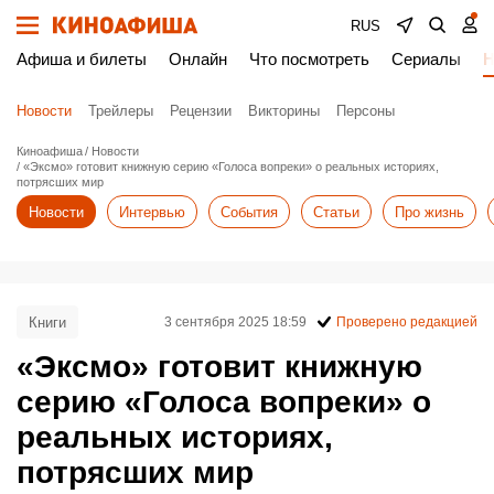
RUS
Афиша и билеты
Онлайн
Что посмотреть
Сериалы
Н
Новости
Трейлеры
Рецензии
Викторины
Персоны
Киноафиша
Новости
«Эксмо» готовит книжную серию «Голоса вопреки» о реальных историях,
потрясших мир
Новости
Интервью
События
Статьи
Про жизнь
Книги
3 сентября 2025 18:59
Проверено редакцией
«Эксмо» готовит книжную
серию «Голоса вопреки» о
реальных историях,
потрясших мир