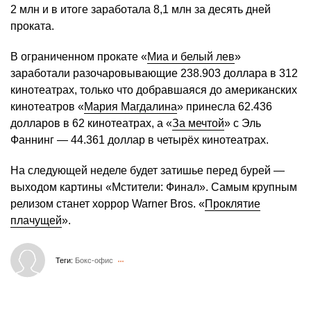
2 млн и в итоге заработала 8,1 млн за десять дней
проката.
В ограниченном прокате «
Миа и белый лев
»
заработали разочаровывающие 238.903 доллара в 312
кинотеатрах, только что добравшаяся до американских
кинотеатров «
Мария Магдалина
» принесла 62.436
долларов в 62 кинотеатрах, а «
За мечтой
» с Эль
Фаннинг — 44.361 доллар в четырёх кинотеатрах.
На следующей неделе будет затишье перед бурей —
выходом картины «Мстители: Финал». Самым крупным
релизом станет хоррор Warner Bros. «
Проклятие
плачущей
».
Теги:
Бокс-офис