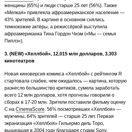
женщины (65%) и люди старше 25 лет (56%). Также
«Мелкая» привлекла афроамериканское население —
43% зрителей. В картине в основном снялись
темнокожие актёры, а режиссёркой выступила
афроамериканка Тина Гордон Чизм («Мы — семья
Пиплз»).
3. (NEW) «Хеллбой», 12,015 млн долларов, 3,303
кинотеатров
Новая киноверсия комикса «Хеллбой» с рейтингом R
стартовала слабее, чем ожидалось — картина, которую
разнесло большинство критиков, сумела заработать
всего 12 млн долларов, хотя прогнозы говорили о
сборах в 17-20 млн. Зрители поставили фильму оценку
C на
CinemaScore
. 56% посмотревших «Хеллбоя» —
мужчины, 64% зрителей — старше 25 лет. Первая
экранизация «Хеллбоя» Гильермо дель Торо,
вышедшая в 2004 году благодаря студии Sony,