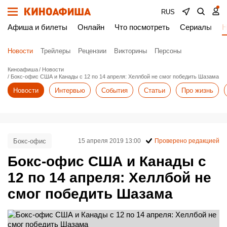
RUS
Афиша и билеты
Онлайн
Что посмотреть
Сериалы
Н
Новости
Трейлеры
Рецензии
Викторины
Персоны
Киноафиша
Новости
Бокс-офис США и Канады с 12 по 14 апреля: Хеллбой не смог победить Шазама
Новости
Интервью
События
Статьи
Про жизнь
Бокс-офис
15 апреля 2019 13:00
Проверено редакцией
Бокс-офис США и Канады с
12 по 14 апреля: Хеллбой не
смог победить Шазама