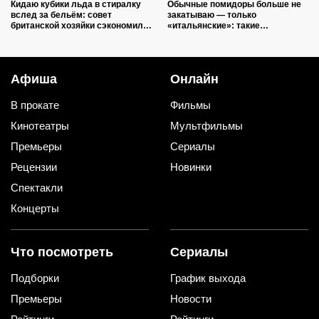
Кидаю кубики льда в стиралку
Обычные помидоры больше не
вслед за бельём: совет
закатываю — только
британской хозяйки сэкономил
«итальянские»: такие
кучу времени (и немного денег)
ароматные, что всегда улетают
со стола первыми
Афиша
Онлайн
В прокате
Фильмы
Кинотеатры
Мультфильмы
Премьеры
Сериалы
Рецензии
Новинки
Спектакли
Концерты
Что посмотреть
Сериалы
Подборки
График выхода
Премьеры
Новости