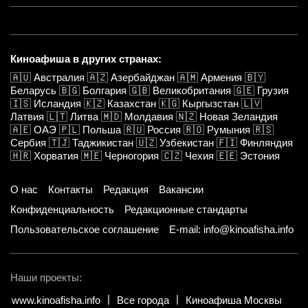
Киноафиша в других странах:
🇦🇺
Австралия
🇦🇿
Азербайджан
🇦🇲
Армения
🇧🇾
Беларусь
🇧🇬
Болгария
🇬🇧
Великобритания
🇬🇪
Грузия
🇮🇸
Исландия
🇰🇿
Казахстан
🇰🇬
Кыргызстан
🇱🇻
Латвия
🇱🇹
Литва
🇲🇩
Молдавия
🇳🇿
Новая Зеландия
🇦🇪
ОАЭ
🇵🇱
Польша
🇷🇺
Россия
🇷🇴
Румыния
🇷🇸
Сербия
🇹🇯
Таджикистан
🇺🇿
Узбекистан
🇫🇮
Финляндия
🇭🇷
Хорватия
🇲🇪
Черногория
🇨🇿
Чехия
🇪🇪
Эстония
О нас
Контакты
Редакция
Вакансии
Конфиденциальность
Редакционные стандарты
Пользовательское соглашение
E-mail: info@kinoafisha.info
Наши проекты:
www.kinoafisha.info
Все города
Киноафиша Москвы