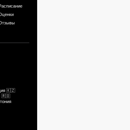
Расписание
Оценки
Отзывы
дия
🇰🇿
я
🇷🇴
тония