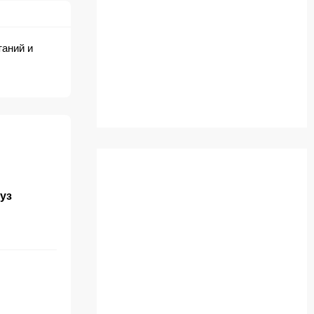
таний и
уз