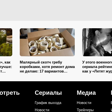
», как
Малярный скотч гребу
У этого военног
лучше:
коробками, хотя ремонт дома
сериала рейтинг
т
не делаю: 17 вариантов
как у «Летят жу
использования в квартире и
4 серии, а забы
на даче
отреть
Сериалы
Медиа
График выхода
Новости
Новости
Трейлеры