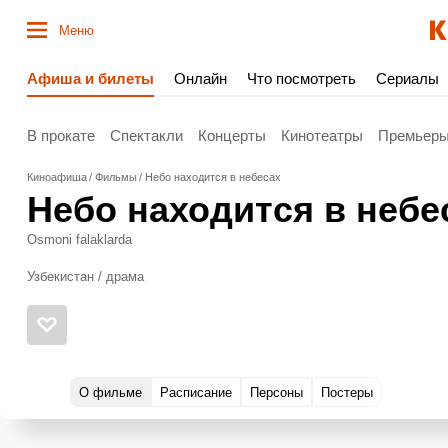
Меню
Афиша и билеты
Онлайн
Что посмотреть
Сериалы
В прокате
Спектакли
Концерты
Кинотеатры
Премьер
Киноафиша
Фильмы
Небо находится в небесах
Небо находится в небе
Osmoni falaklarda
Узбекистан / драма
О фильме
Расписание
Персоны
Постеры