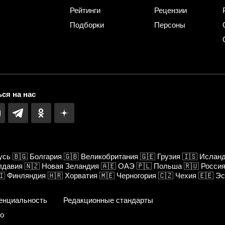
Рейтинги
Рецензии
Подборки
Персоны
ся на нас
усь
🇧🇬
Болгария
🇬🇧
Великобритания
🇬🇪
Грузия
🇮🇸
Ислан
лдавия
🇳🇿
Новая Зеландия
🇦🇪
ОАЭ
🇵🇱
Польша
🇷🇺
Росси
🇮
Финляндия
🇭🇷
Хорватия
🇲🇪
Черногория
🇨🇿
Чехия
🇪🇪
Эс
енциальность
Редакционные стандарты
fo