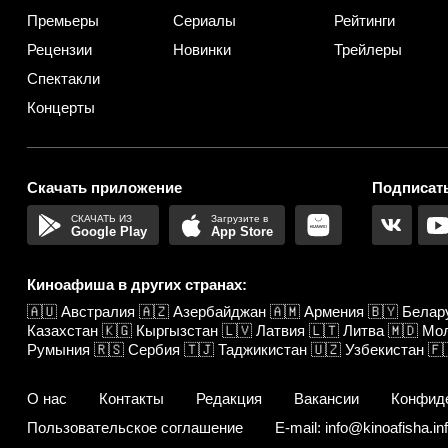
Премьеры
Сериалы
Рейтинги
Рецензии
Новинки
Трейлеры
Спектакли
Концерты
Скачать приложение
Подписать
Google Play
App Store
Киноафиша в других странах:
🇦🇺
Австралия
🇦🇿
Азербайджан
🇦🇲
Армения
🇧🇾
Белар
Казахстан
🇰🇬
Кыргызстан
🇱🇻
Латвия
🇱🇹
Литва
🇲🇩
Мо
Румыния
🇷🇸
Сербия
🇹🇯
Таджикистан
🇺🇿
Узбекистан
🇫
О нас
Контакты
Редакция
Вакансии
Конфид
Пользовательское соглашение
E-mail: info@kinoafisha.in