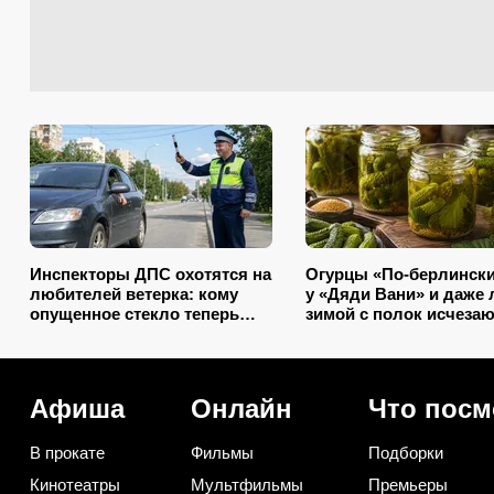
Инспекторы ДПС охотятся на
Огурцы «По-берлински
любителей ветерка: кому
у «Дяди Вани» и даже 
опущенное стекло теперь
зимой с полок исчезаю
грозит лишением прав
первыми
Афиша
Онлайн
Что посм
В прокате
Фильмы
Подборки
Кинотеатры
Мультфильмы
Премьеры