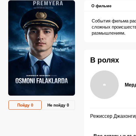
О фильме
События фильма рас
сложных происшеств
размышлениям.
В ролях
Мер
Пойду
0
Не пойду
0
Режиссер
Джахонги