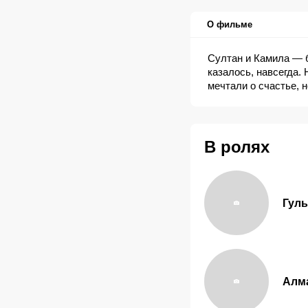
О фильме
Султан и Камила — б
казалось, навсегда.
мечтали о счастье, н
В ролях
Гуль
Алм