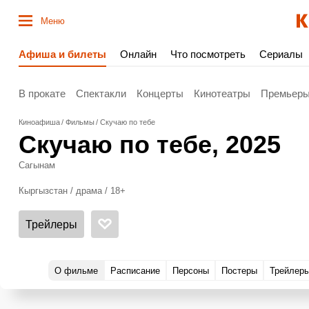
Меню
Афиша и билеты
Онлайн
Что посмотреть
Сериалы
В прокате
Спектакли
Концерты
Кинотеатры
Премьер
Киноафиша
Фильмы
Скучаю по тебе
Скучаю по тебе
, 2025
Сагынам
Кыргызстан / драма / 18+
Трейлеры
О фильме
Расписание
Персоны
Постеры
Трейлер