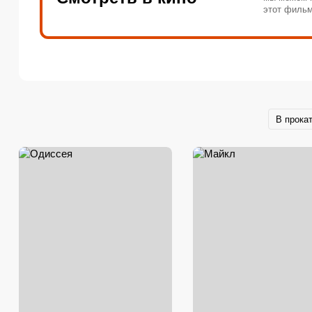
этот фильм
В прока