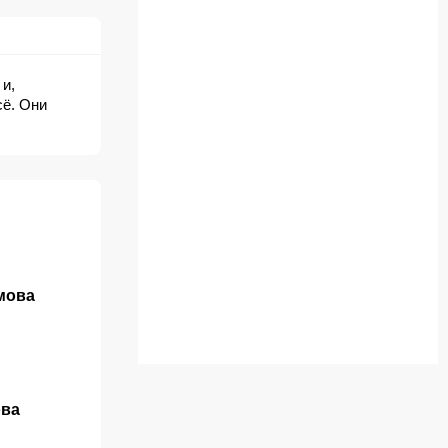
и,
сё. Они
мова
ова