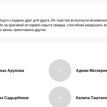
удто созданы друг для друга. Их чувства вспыхнули мгновенно 
 Но за красивой историей скрыта правда, способная разрушить в
о жизнь приготовила другое.
наз Арунова
Адеми Маткери
аз Садырбеков
Калипа Таштан