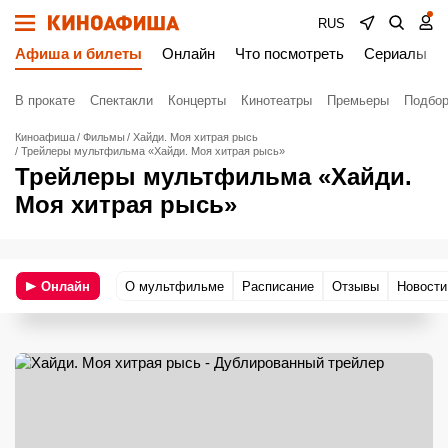
RUS
Афиша и билеты
Онлайн
Что посмотреть
Сериалы
В прокате
Спектакли
Концерты
Кинотеатры
Премьеры
Подбор
Киноафиша
Фильмы
Хайди. Моя хитрая рысь
Трейлеры мультфильма «Хайди. Моя хитрая рысь»
Трейлеры мультфильма «Хайди.
Моя хитрая рысь»
Онлайн
О мультфильме
Расписание
Отзывы
Новости