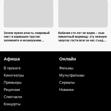
Зачем нужно класть лавровый
Кабачки сто лет не жарю – лью
лист в кармашек трусов:
пикантный маринад: эту нежную
запомните и незамужним
закуску гости всю за час съедят
подругам расскажите
(рецепт-пятиминутка)
Афиша
Онлайн
В прокате
Фильмы
Кинотеатры
Мультфильмы
Премьеры
Сериалы
Рецензии
Новинки
Спектакли
Концерты