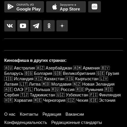
Google Play
App Store
Киноафиша в других странах:
🇦🇺
Австралия
🇦🇿
Азербайджан
🇦🇲
Армения
🇧🇾
Беларусь
🇧🇬
Болгария
🇬🇧
Великобритания
🇬🇪
Грузия
🇮🇸
Исландия
🇰🇿
Казахстан
🇰🇬
Кыргызстан
🇱🇻
Латвия
🇱🇹
Литва
🇲🇩
Молдавия
🇳🇿
Новая Зеландия
🇦🇪
ОАЭ
🇵🇱
Польша
🇷🇺
Россия
🇷🇴
Румыния
🇷🇸
Сербия
🇹🇯
Таджикистан
🇺🇿
Узбекистан
🇫🇮
Финляндия
🇭🇷
Хорватия
🇲🇪
Черногория
🇨🇿
Чехия
🇪🇪
Эстония
О нас
Контакты
Редакция
Вакансии
Конфиденциальность
Редакционные стандарты