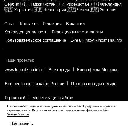
Сербия
🇹🇯
Таджикистан
🇺🇿
Узбекистан
🇫🇮
Финляндия
🇭🇷
Хорватия
🇲🇪
Черногория
🇨🇿
Чехия
🇪🇪
Эстония
О нас
Контакты
Редакция
Вакансии
Конфиденциальность
Редакционные стандарты
Пользовательское соглашение
E-mail: info@kinoafisha.info
Наши проекты:
www.kinoafisha.info
Все города
Киноафиша Москвы
Все рестораны и кафе России
Прогноз погоды в мире
Городовой
Монетизация сайтов
На этой веб-странице используются файлы cookie. Продолжив открывать
страницы сайта, Вы соглашаетесь с использованием файлов cookie.
© 2002-2026 Все права и материалы принадлежат «Киноафиша».
Узнать больше
18+
.
Копирование информации только с письменного разрешения
редакции.
Подтвердить