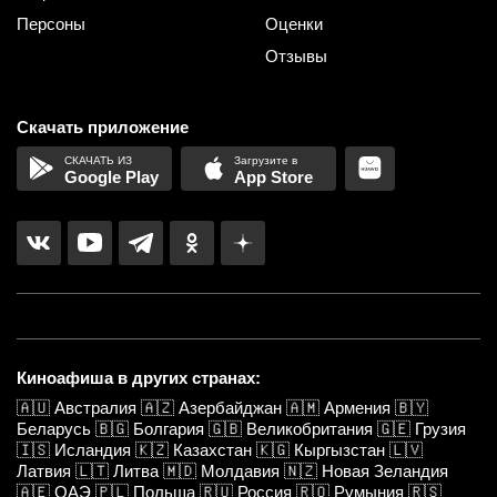
Персоны
Оценки
Отзывы
Скачать приложение
Google Play
App Store
Киноафиша в других странах:
🇦🇺
Австралия
🇦🇿
Азербайджан
🇦🇲
Армения
🇧🇾
Беларусь
🇧🇬
Болгария
🇬🇧
Великобритания
🇬🇪
Грузия
🇮🇸
Исландия
🇰🇿
Казахстан
🇰🇬
Кыргызстан
🇱🇻
Латвия
🇱🇹
Литва
🇲🇩
Молдавия
🇳🇿
Новая Зеландия
🇦🇪
ОАЭ
🇵🇱
Польша
🇷🇺
Россия
🇷🇴
Румыния
🇷🇸