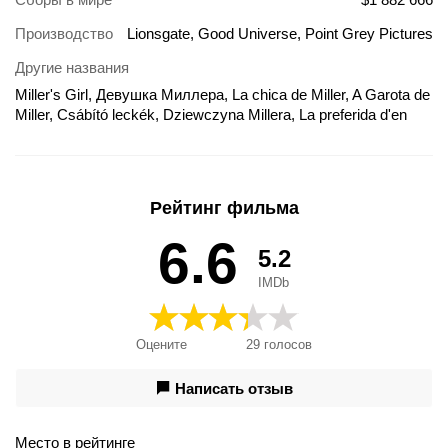
Производство
Lionsgate, Good Universe, Point Grey Pictures
Другие названия
Miller's Girl, Девушка Миллера, La chica de Miller, A Garota de
Miller, Csábító leckék, Dziewczyna Millera, La preferida d'en
Miller, Miller'ın Favorisi, Miller's Girl - A Favorita, Millerin qızı,
Millerning qizi, Millerova djevojka, Nàng Thơ của Miller, Õpetaja
Milleri lemmik, Preferata lui Miller, Premiantka, Η ευνοούμενη
του Μίλερ, Милеровата девојка, Миллер кызы, Момичето на
Рейтинг фильма
Милър, Фаворитка Міллера, ミラーズ・ガール, 師情化慾, 米
勒的女孩, פרופסור מילר, 师情化欲
6.6
5.2
IMDb
Оцените
29
голосов
Написать отзыв
Место в рейтинге