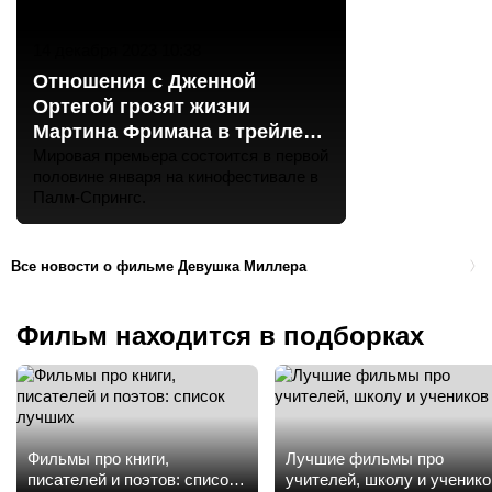
14 декабря 2023 10:38
Отношения с Дженной
Ортегой грозят жизни
Мартина Фримана в трейлере
фильма «Девушка Миллера»
Мировая премьера состоится в первой
половине января на кинофестивале в
Палм-Спрингс.
Все новости о фильме Девушка Миллера
Фильм находится в подборках
Фильмы про книги,
Лучшие фильмы про
писателей и поэтов: список
учителей, школу и ученико