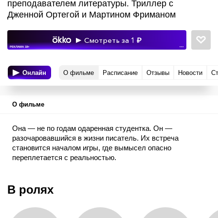
преподавателем литературы. Триллер с
Дженной Ортегой и Мартином Фриманом
Смотреть за 1
РЕКЛАМА 18+
•••
Онлайн
О фильме
Расписание
Отзывы
Новости
С
О фильме
Она — не по годам одаренная студентка. Он —
разочаровавшийся в жизни писатель. Их встреча
становится началом игры, где вымысел опасно
переплетается с реальностью.
В ролях