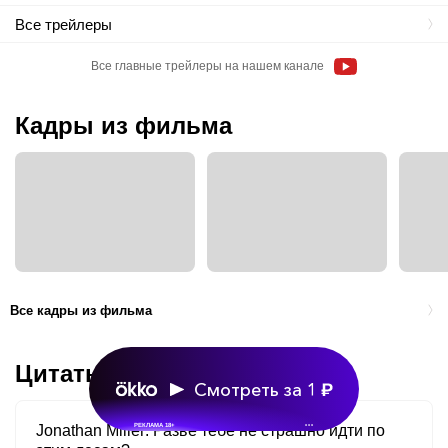
Все трейлеры
Все главные трейлеры на нашем канале
Кадры из фильма
Все кадры из фильма
Цитаты
Смотреть за 1
РЕКЛАМА 18+
•••
Jonathan Miller
Разве тебе не страшно идти по