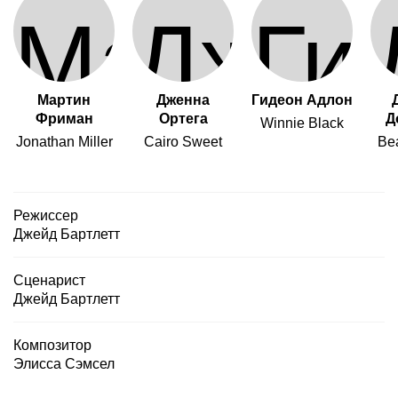
Мартин
Дженна
Гидеон Адлон
Фриман
Ортега
Д
Winnie Black
Jonathan Miller
Cairo Sweet
Bea
Режиссер
Джейд Бартлетт
Сценарист
Джейд Бартлетт
Композитор
Элисса Сэмсел