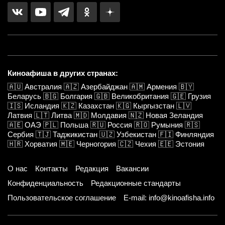
Киноафиша в других странах:
🇦🇺
Австралия
🇦🇿
Азербайджан
🇦🇲
Армения
🇧🇾
Беларусь
🇧🇬
Болгария
🇬🇧
Великобритания
🇬🇪
Грузия
🇮🇸
Исландия
🇰🇿
Казахстан
🇰🇬
Кыргызстан
🇱🇻
Латвия
🇱🇹
Литва
🇲🇩
Молдавия
🇳🇿
Новая Зеландия
🇦🇪
ОАЭ
🇵🇱
Польша
🇷🇺
Россия
🇷🇴
Румыния
🇷🇸
Сербия
🇹🇯
Таджикистан
🇺🇿
Узбекистан
🇫🇮
Финляндия
🇭🇷
Хорватия
🇲🇪
Черногория
🇨🇿
Чехия
🇪🇪
Эстония
О нас
Контакты
Редакция
Вакансии
Конфиденциальность
Редакционные стандарты
Пользовательское соглашение
E-mail: info@kinoafisha.info