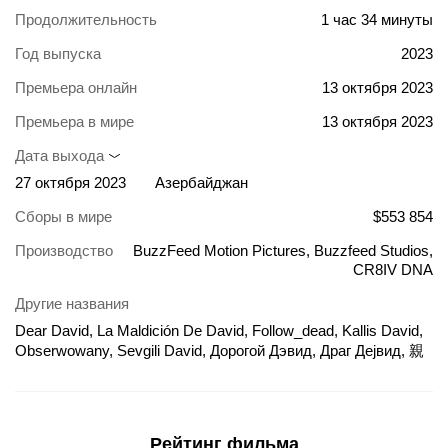
Продолжительность
1 час 34 минуты
Год выпуска
2023
Премьера онлайн
13 октября 2023
Премьера в мире
13 октября 2023
Дата выхода
27 октября 2023
Азербайджан
Сборы в мире
$553 854
Производство
BuzzFeed Motion Pictures, Buzzfeed Studios,
CR8IV DNA
Другие названия
Dear David, La Maldición De David, Follow_dead, Kallis David,
Obserwowany, Sevgili David, Дорогой Дэвид, Драг Дејвид, 親
愛的大衛, ตามหลอก ตามหลอน, 亲爱的大卫, Adam Ellise
kummitamine
Рейтинг фильма