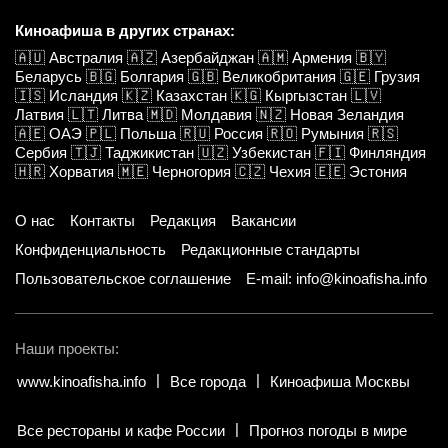
Киноафиша в других странах:
🇦🇺
Австралия
🇦🇿
Азербайджан
🇦🇲
Армения
🇧🇾
Беларусь
🇧🇬
Болгария
🇬🇧
Великобритания
🇬🇪
Грузия
🇮🇸
Исландия
🇰🇿
Казахстан
🇰🇬
Кыргызстан
🇱🇻
Латвия
🇱🇹
Литва
🇲🇩
Молдавия
🇳🇿
Новая Зеландия
🇦🇪
ОАЭ
🇵🇱
Польша
🇷🇺
Россия
🇷🇴
Румыния
🇷🇸
Сербия
🇹🇯
Таджикистан
🇺🇿
Узбекистан
🇫🇮
Финляндия
🇭🇷
Хорватия
🇲🇪
Черногория
🇨🇿
Чехия
🇪🇪
Эстония
О нас
Контакты
Редакция
Вакансии
Конфиденциальность
Редакционные стандарты
Пользовательское соглашение
E-mail: info@kinoafisha.info
Наши проекты:
www.kinoafisha.info
Все города
Киноафиша Москвы
Все рестораны и кафе России
Прогноз погоды в мире