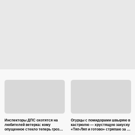
Инспекторы ДПС охотятся на
Огурцы с помидорами швыряю в
любителей ветерка: кому
кастрюлю — хрустящую закуску
опущенное стекло теперь грозит
«Тяп-Ляп и готово» стряпаю за 15
лишением прав
минут: и со стола ее первой