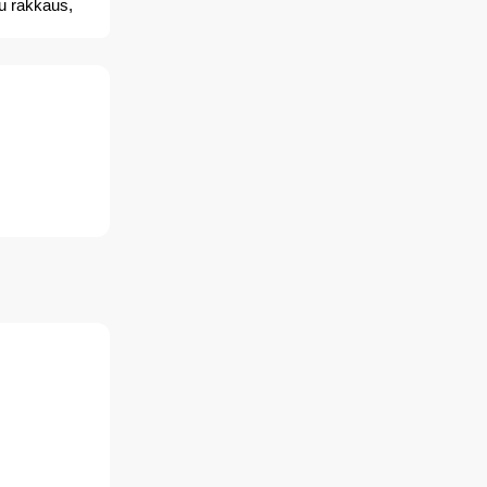
u rakkaus,
ναυση αγάπη,