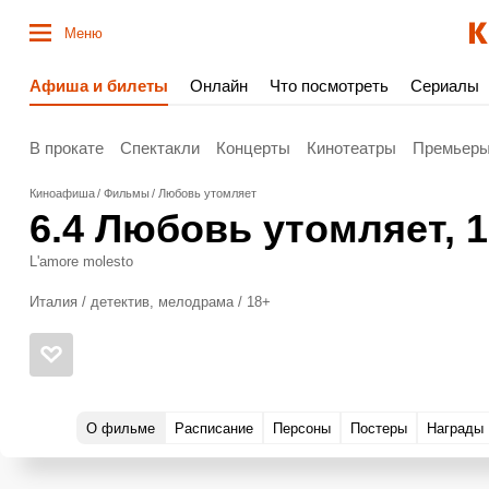
Меню
Афиша и билеты
Онлайн
Что посмотреть
Сериалы
В прокате
Спектакли
Концерты
Кинотеатры
Премьер
Киноафиша
Фильмы
Любовь утомляет
6.4
Любовь утомляет
, 
L'amore molesto
Италия / детектив, мелодрама / 18+
О фильме
Расписание
Персоны
Постеры
Награды