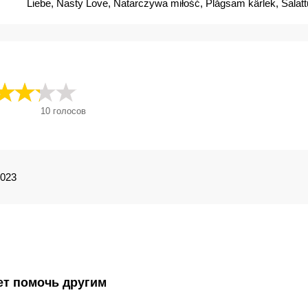
Liebe, Nasty Love, Natarczywa miłość, Plågsam kärlek, Salatt
Un amour qui dérange, Vanafsi agapi, Vítima e Carrasco, Βά
Любовь утомляет, 愛に戸惑って
10
голосов
2023
ет помочь другим