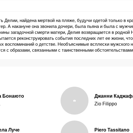
ь Делии, найдена мертвой на пляже, будучи одетой только в к
ер. А накануне она звонила дочери, была пьяна и была с мужч
ины загадочной смерти матери, Делия возвращается в родной 
ытается реконструировать события последних лет ее жизни, что
ых воспоминаний о детстве. Необъяснимые всплески мужского н
тся с образами, связанными с таинственными обстоятельствами
т ярко-красное платье, под цвет одежды матери в последние ми
а Бонаюто
Джанни Каджаф
a
Zio Filippo
ела Луче
Piero Tassitano