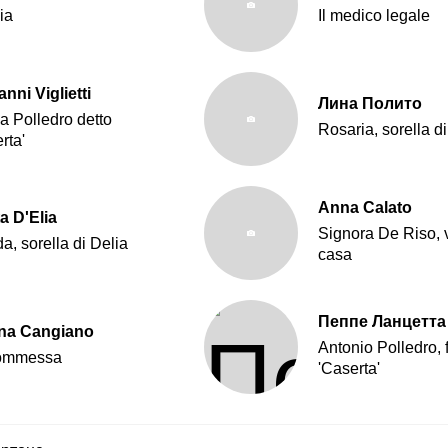
ia
Il medico legale
nni Viglietti
Лина Полито
a Polledro detto
Rosaria, sorella di
rta'
Anna Calato
a D'Elia
Signora De Riso, v
, sorella di Delia
casa
Пеппе Ланцетта
na Cangiano
Antonio Polledro, f
ommessa
'Caserta'