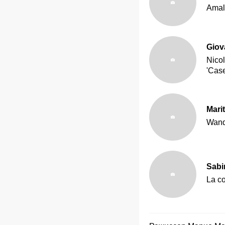
Amal
Giova
Nicol
'Case
Marit
Wanda
Sabi
La c