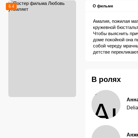
О фильме
6.4
Амалия, пожилая мат
кружевной бюстгальт
Чтобы выяснить прич
доме покойной она п
собой череду мрачн
детстве перекликаю
матери. Она покупае
жизни…
В ролях
Анн
Deli
Анж