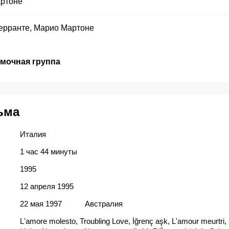
ртоне
ерранте
,
Марио Мартоне
емочная группа
ьма
Италия
1 час 44 минуты
1995
12 апреля 1995
22 мая 1997
Австралия
L'amore molesto, Troubling Love, İğrenç aşk, L'amour meurtri, 