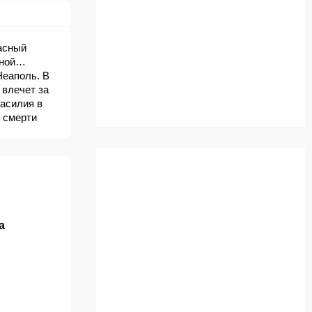
расный
иной…
Неаполь. В
 влечет за
асилия в
 смерти
нуты ее
а