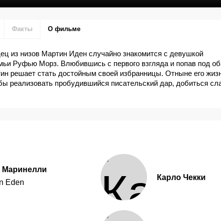
Факты
О фильме
ец из низов Мартин Иден случайно знакомится с девушкой
мьи Руфью Морз. Влюбившись с первого взгляда и попав под о
ин решает стать достойным своей избранницы. Отныне его жиз
бы реализовать пробудившийся писательский дар, добиться сл
а Маринелли
Карло Чекки
in Eden