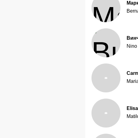
Мар
Bern
Вин
Nino
Car
Mari
Elis
Matil