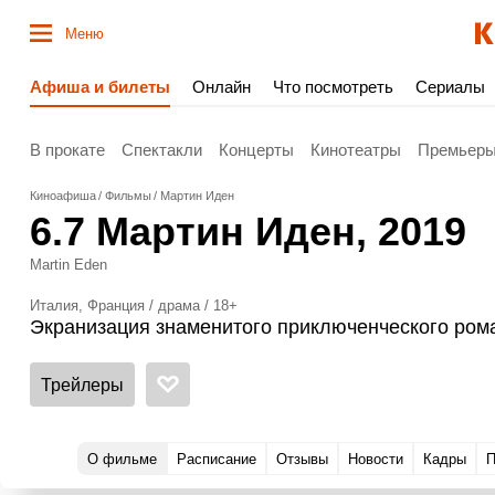
Меню
Афиша и билеты
Онлайн
Что посмотреть
Сериалы
В прокате
Спектакли
Концерты
Кинотеатры
Премьер
Киноафиша
Фильмы
Мартин Иден
6.7
Мартин Иден
, 2019
Martin Eden
Италия, Франция / драма / 18+
Экранизация знаменитого приключенческого ром
Трейлеры
О фильме
Расписание
Отзывы
Новости
Кадры
П