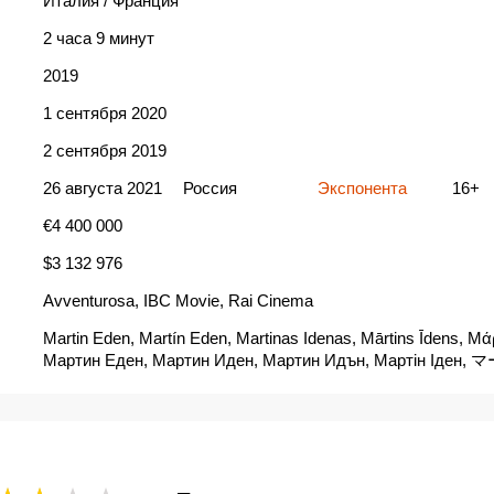
Италия / Франция
2 часа 9 минут
2019
1 сентября 2020
2 сентября 2019
26 августа 2021
Россия
Экспонента
16+
€4 400 000
$3 132 976
Avventurosa, IBC Movie, Rai Cinema
Martin Eden, Martín Eden, Martinas Idenas, Mārtins Īdens, Μάρ
Мартин Еден, Мартин Иден, Мартин Идън, Мартін Іде
エデン, 筆路浮生, 馬丁伊登, 马丁·伊登