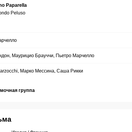
no Paparella
ndo Peluso
арчелло
ндон
,
Маурицио Брауччи
,
Пьетро Марчелло
arzocchi
,
Марко Мессина
,
Саша Рикки
емочная группа
ьма