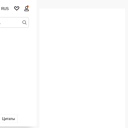
RUS
Цитаты
Места съёмок