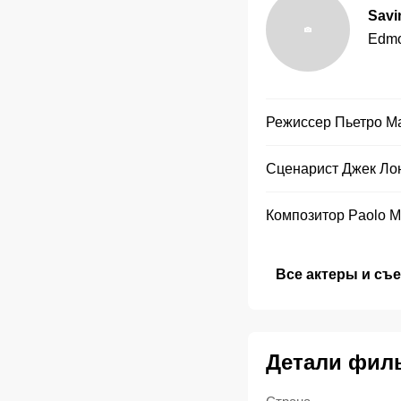
Savi
Edmo
Режиссер
Пьетро М
Сценарист
Джек Ло
Композитор
Paolo M
Все актеры и съ
Детали фил