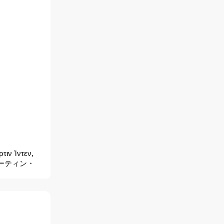
τιν Ίντεν,
н, マーティン・