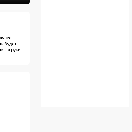
баяние
нь будет
авы и руки