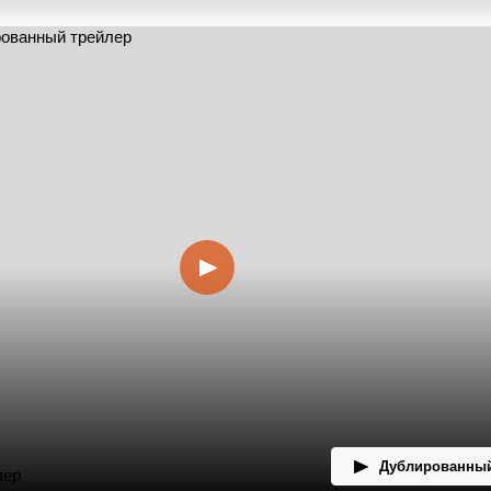
Дублированный
лер