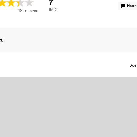
7
Напи
IMDb
18
голосов
26
Все