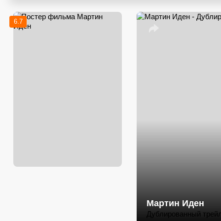
6.7
Мартин Иден
Дублированный трей