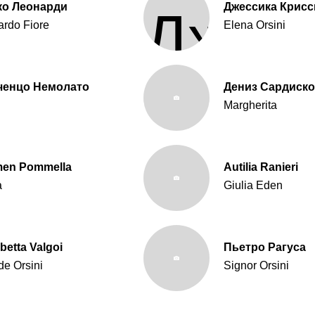
ко Леонарди
Джессика Крисс
ardo Fiore
Elena Orsini
ченцо Немолато
Дениз Сардиско
Margherita
men Pommella
Autilia Ranieri
a
Giulia Eden
abetta Valgoi
Пьетро Рагуса
de Orsini
Signor Orsini