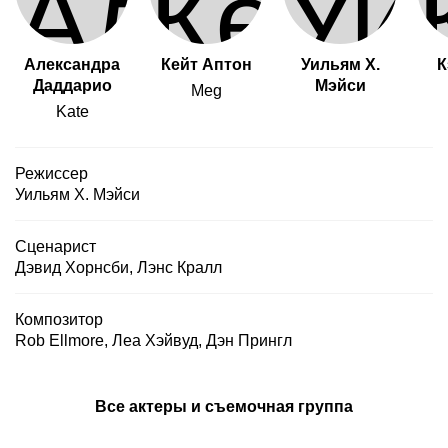
Александра
Кейт Аптон
Уильям Х.
К
Даддарио
Мэйси
Meg
Kate
Режиссер
Уильям Х. Мэйси
Сценарист
Дэвид Хорнсби
,
Лэнс Кралл
Композитор
Rob Ellmore
,
Леа Хэйвуд
,
Дэн Прингл
Все актеры и съемочная группа