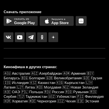
Скачать приложение
Google Play
App Store
Киноафиша в других странах:
🇦🇺
Австралия
🇦🇿
Азербайджан
🇦🇲
Армения
🇧🇾
Беларусь
🇧🇬
Болгария
🇬🇧
Великобритания
🇬🇪
Грузия
🇮🇸
Исландия
🇰🇿
Казахстан
🇰🇬
Кыргызстан
🇱🇻
Латвия
🇱🇹
Литва
🇲🇩
Молдавия
🇳🇿
Новая Зеландия
🇦🇪
ОАЭ
🇵🇱
Польша
🇷🇺
Россия
🇷🇴
Румыния
🇷🇸
Сербия
🇹🇯
Таджикистан
🇺🇿
Узбекистан
🇫🇮
Финляндия
🇭🇷
Хорватия
🇲🇪
Черногория
🇨🇿
Чехия
🇪🇪
Эстония