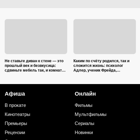
Не ставьте диван к стене — это
Каким по счёту родился, так и
прошлый век и безвкусица:
сложится жизнь: психолог
сдвиньте мебель так, и комната
Адлер, ученик Фрейда,
преобразится как после ремонта
объяснил, как очередность
влияет на судьбу
Афиша
Онлайн
В прокате
Фильмы
Кинотеатры
Мультфильмы
Премьеры
Сериалы
Рецензии
Новинки