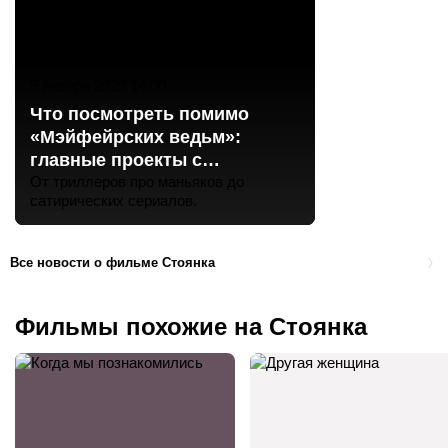
9 января 2023 14:00
Что посмотреть помимо
«Мэйфейрских ведьм»:
главные проекты с
Александрой Даддарио
От триллеров про маньяков до
сатирических сериалов.
Все новости о фильме Стоянка
Фильмы похожие на Стоянка