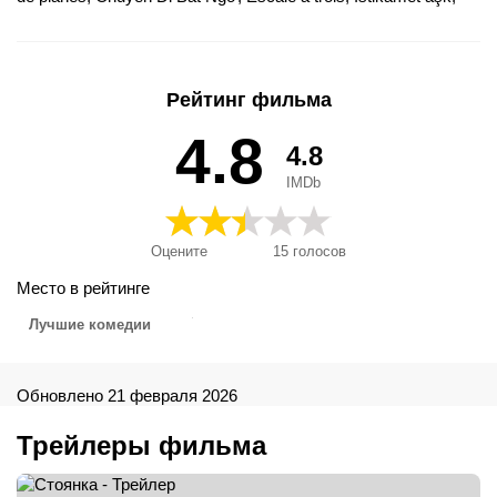
Lot z przygodami, Mister Before Sister, Persėdimas, Prekid
putovanja, Terápiás csajok, Un uragano all'improvviso,
Vacaciones inesperadas, Пересадка, Промяна в плана,
Стоянка, 獵男有轉機, עצירה בין טיסות, A kényszermegálló, 猎
Рейтинг фильма
男有转机
4.8
4.8
IMDb
Оцените
15
голосов
Место в рейтинге
Лучшие комедии
Обновлено 21 февраля 2026
Трейлеры фильма