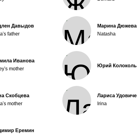
длен Давыдов
Марина Дюжева
's father
Natasha
мила Иванова
Юрий Колоколь
ey's mother
на Скобцева
Лариса Удовиче
a's mother
Irina
димир Еремин