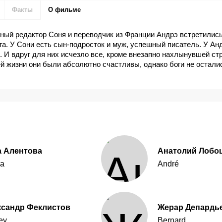
Факты
О фильме
нный редактор Соня и переводчик из Франции Андрэ встретилис
га. У Сони есть сын-подросток и муж, успешный писатель. У Ан
. И вдруг для них исчезло все, кроме внезапно нахлынувшей стр
й жизни они были абсолютно счастливы, однако боги не остали
а Алентова
Анатолий Лобо
a
André
ксандр Феклистов
Жерар Депардь
ey
Bernard