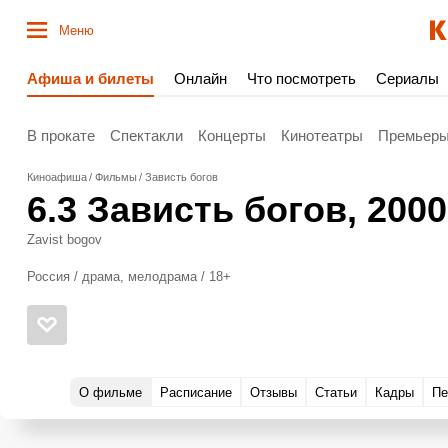
Меню
Афиша и билеты
Онлайн
Что посмотреть
Сериалы
В прокате
Спектакли
Концерты
Кинотеатры
Премьер
Киноафиша
Фильмы
Зависть богов
6.3
Зависть богов
, 2000
Zavist bogov
Россия / драма, мелодрама / 18+
О фильме
Расписание
Отзывы
Статьи
Кадры
Пе