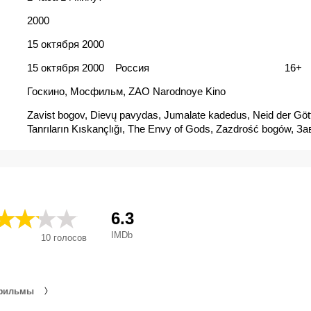
2000
15 октября 2000
15 октября 2000
Россия
16+
Госкино, Мосфильм, ZAO Narodnoye Kino
Zavist bogov, Dievų pavydas, Jumalate kadedus, Neid der Gött
Tanrıların Kıskançlığı, The Envy of Gods, Zazdrość bogów, З
боговете, Зависть богов
6.3
IMDb
10
голосов
 фильмы