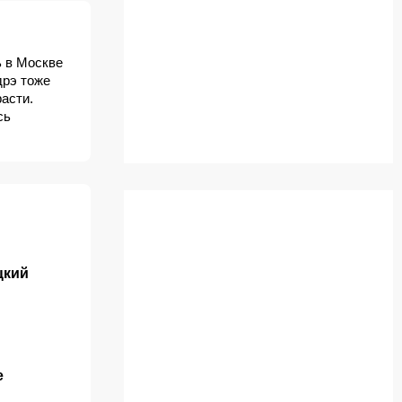
ь в Москве
дрэ тоже
асти.
сь
цкий
е