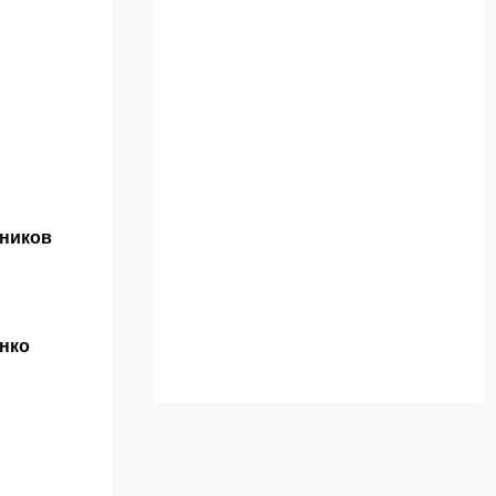
ников
нко