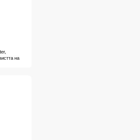
er,
авистта на