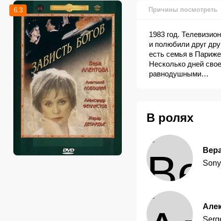
Причины посмотреть
6.3
1983 год. Телевизио
и полюбили друг дру
есть семья в Париже
Несколько дней свое
равнодушными…
В ролях
Вер
Sony
Але
Serg