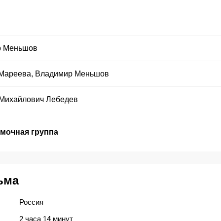
р Меньшов
Мареева
,
Владимир Меньшов
 Михайлович Лебедев
емочная группа
ьма
Россия
2 часа 14 минут