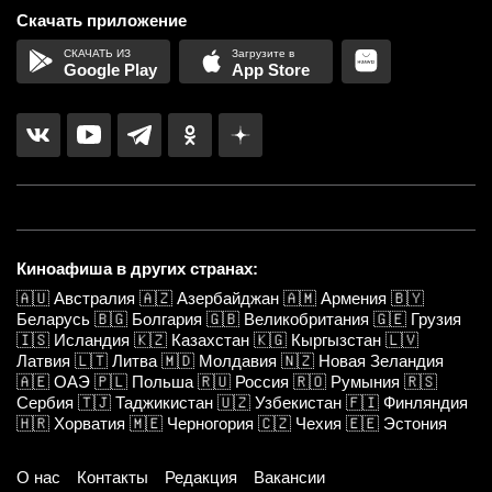
Скачать приложение
Google Play
App Store
Киноафиша в других странах:
🇦🇺
Австралия
🇦🇿
Азербайджан
🇦🇲
Армения
🇧🇾
Беларусь
🇧🇬
Болгария
🇬🇧
Великобритания
🇬🇪
Грузия
🇮🇸
Исландия
🇰🇿
Казахстан
🇰🇬
Кыргызстан
🇱🇻
Латвия
🇱🇹
Литва
🇲🇩
Молдавия
🇳🇿
Новая Зеландия
🇦🇪
ОАЭ
🇵🇱
Польша
🇷🇺
Россия
🇷🇴
Румыния
🇷🇸
Сербия
🇹🇯
Таджикистан
🇺🇿
Узбекистан
🇫🇮
Финляндия
🇭🇷
Хорватия
🇲🇪
Черногория
🇨🇿
Чехия
🇪🇪
Эстония
О нас
Контакты
Редакция
Вакансии