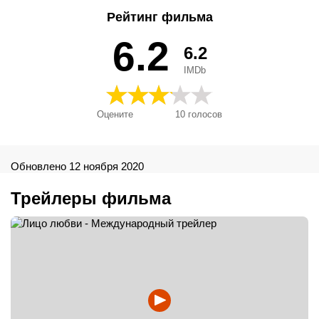
Gesichter, Uma Nova Chance Para Amar, Το πρόσωπο του
Рейтинг фильма
έρωτα, Лицето на любовта, Лицо любви, フェイス・オブ・
ラブ, 聽說愛情回來過, 페이스 오브 러브
6.2
6.2
IMDb
Оцените
10
голосов
Обновлено 12 ноября 2020
Трейлеры фильма