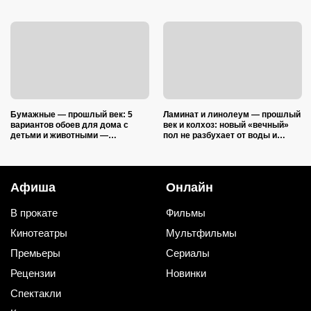
Бумажные — прошлый век: 5
Ламинат и линолеум — прошлый
вариантов обоев для дома с
век и колхоз: новый «вечный»
детьми и животными —
пол не разбухает от воды и
царапины и фломастеры им
выглядит на миллион
нипочём
Афиша
Онлайн
В прокате
Фильмы
Кинотеатры
Мультфильмы
Премьеры
Сериалы
Рецензии
Новинки
Спектакли