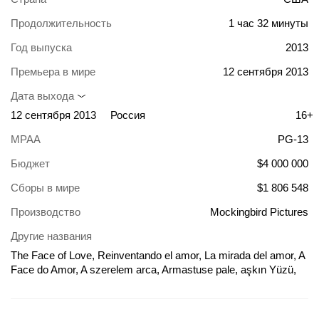
Продолжительность
1 час 32 минуты
Год выпуска
2013
Премьера в мире
12 сентября 2013
Дата выхода
12 сентября 2013
Россия
16+
MPAA
PG-13
Бюджет
$4 000 000
Сборы в мире
$1 806 548
Производство
Mockingbird Pictures
Другие названия
The Face of Love, Reinventando el amor, La mirada del amor, A
Face do Amor, A szerelem arca, Armastuse pale, aşkın Yüzü,
Chipul iubirii, Khuôn Mặt của Tình Yêu, La mirada de l'amor, Le
visage de l'amour, Look of Love, Mīlestības seja, Oblicze
miłości, Panim la'ahava, The Face of Love - Liebe hat viele