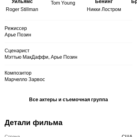
Уильямс
Бенинг
Б
Tom Young
Roger Stillman
Никки Лостром
Режиссер
Арье Позин
Сценарист
Мэттью МакДаффи
,
Арье Позин
Композитор
Марчелло Зарвос
Все актеры и съемочная группа
Детали фильма
Страна
США