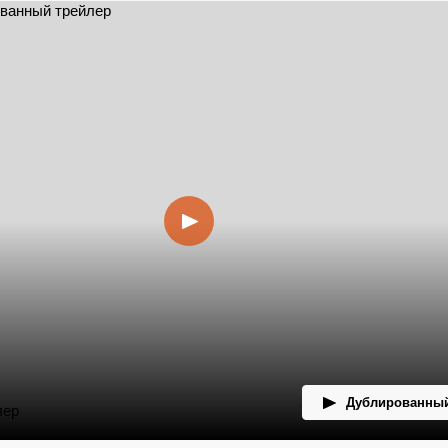
Дублированный
лер