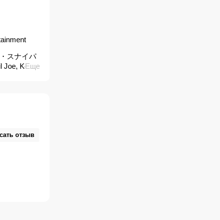
rtainment
, キラー・スナイパ
il Joe, Kẻ
Еще
isted
oe, Ubojiti
цът Джо,
сать отзыв