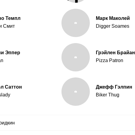
но Темпл
Марк Маколей
и Смит
Digger Soames
ни Эппер
Грэйлен Брайан
an
Pizza Patron
л Саттон
Джефф Гэлпин
slady
Biker Thug
ридкин