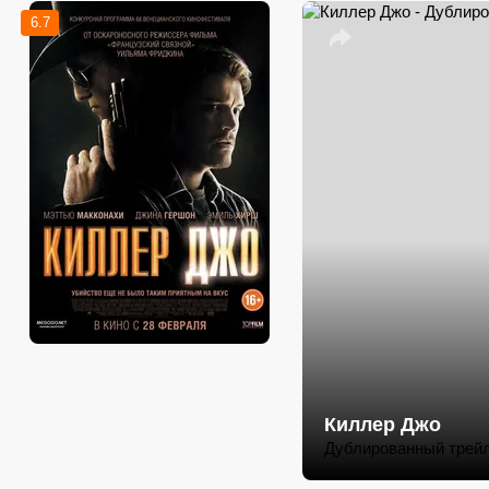
6.7
Киллер Джо
Дублированный трей