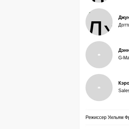
Джу
Дотт
Дэн
G-M
Кэро
Sale
Режиссер
Уильям Ф