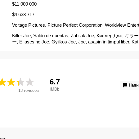
$11 000 000
$4 633 717
Voltage Pictures, Picture Perfect Corporation, Worldview Ente
Killer Joe, Saldo de cuentas, Zabijak Joe, Киллер Джо
ー, El asesino Joe, Gyilkos Joe, Joe, asasin în timpul liber, Kat
Mất Lương Tri, Killer Joe - Matador de Aluguel, Killer Joe: A Tw
Redneck Trailer Park Murder Story, Morilec Joe, Palgamõrvar J
Joe, Zabójczy Joe, Žudikas Džo, Килер Џо, Кілер Джо, Убие
Убий я, Джо, 杀手乔, 殺手喬一下, Убојити Џо
6.7
Напи
IMDb
13
голосов