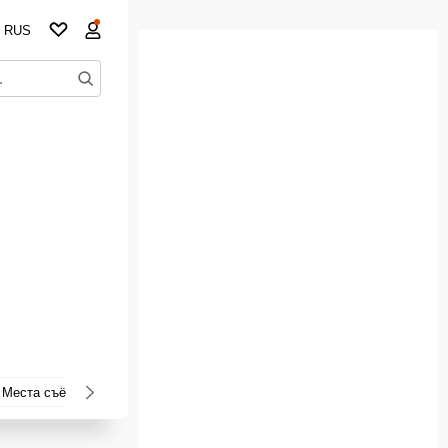
RUS
Места съёмок