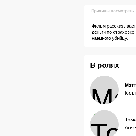
Причины посмотреть
Фильм рассказывает 
деньги по страховке
наемного убийцу.
В ролях
Мэт
Килл
Тома
Anse