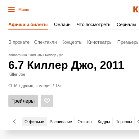
Меню
Афиша и билеты
Онлайн
Что посмотреть
Сериалы
В прокате
Спектакли
Концерты
Кинотеатры
Премьер
Киноафиша
Фильмы
Киллер Джо
6.7
Киллер Джо
, 2011
Killer Joe
США / драма, комедия / 18+
Трейлеры
О фильме
Расписание
Отзывы
Кадры
Персоны