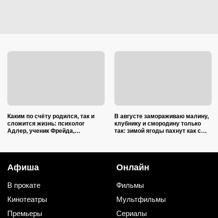
Каким по счёту родился, так и
В августе замораживаю малину,
сложится жизнь: психолог
клубнику и смородину только
Адлер, ученик Фрейда,
так: зимой ягоды пахнут как с
объяснил, как очередность
грядки и не растекаются в кашу
влияет на судьбу
Афиша
Онлайн
В прокате
Фильмы
Кинотеатры
Мультфильмы
Премьеры
Сериалы