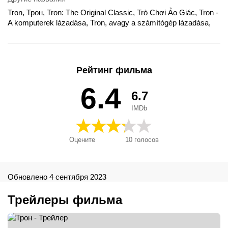
Tron, Трон, Tron: The Original Classic, Trò Chơi Ảo Giác, Tron -
A komputerek lázadása, Tron, avagy a számítógép lázadása,
Tron, el guerrero electrónico, Tron: The Electronic Gladiator,
Tron: Uma Odisseia Eletrônica, Tronas, Trons, ट्रॉन, トロン, 電
子世界爭霸戰, 创, 컴퓨터 전사 트론, 컴퓨터전사 트론
Рейтинг фильма
6.4
6.7
IMDb
Оцените
10
голосов
Обновлено 4 сентября 2023
Трейлеры фильма