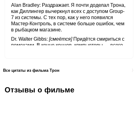
Alan Bradley
Раздражает. Я почти доделал Трона,
как Диллингер вычеркнул всех с доступом Group-
7 из системы. С тех пор, как у него появился
Мастер-Контроль, в системе больше ошибок, чем
в рыбацком магазине.
Dr. Walter Gibbs
[смеётся]
Придётся смириться с
помехами. В конце концов, компьютеры — всего
лишь машины, они не умеют думать.
Alan Bradley
Некоторые программы скоро начнут
думать.
Все цитаты из фильма Трон
Dr. Walter Gibbs
Вот это будет здорово.
Компьютеры и программы начнут думать, а люди
Отзывы о фильме
перестанут.