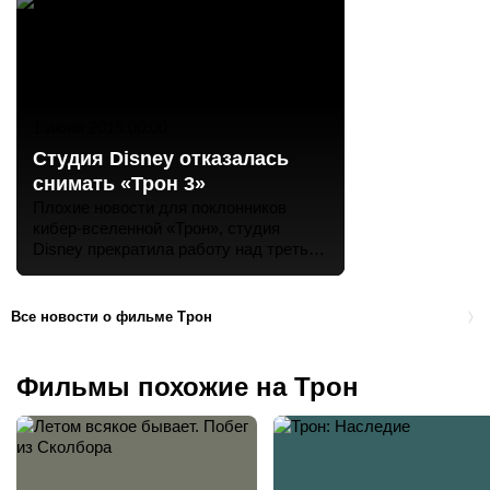
1 июня 2015 00:00
Студия Disney отказалась
снимать «Трон 3»
Плохие новости для поклонников
кибер-вселенной «Трон», студия
Disney прекратила работу над третьей
частью франшизы. Хотя официальной
информации о съемках триквела не
поступало, Гаррет
Все новости о фильме Трон
Фильмы похожие на Трон