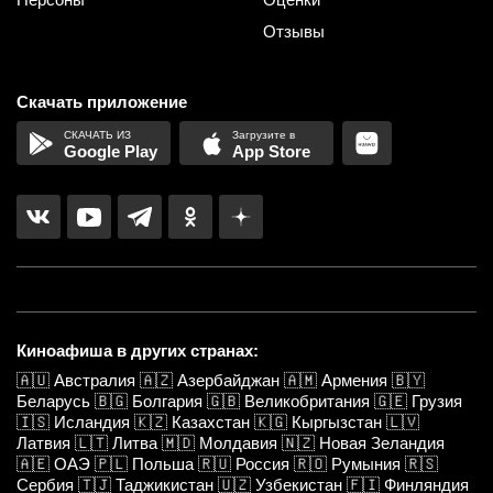
Отзывы
Скачать приложение
Google Play
App Store
Киноафиша в других странах:
🇦🇺
Австралия
🇦🇿
Азербайджан
🇦🇲
Армения
🇧🇾
Беларусь
🇧🇬
Болгария
🇬🇧
Великобритания
🇬🇪
Грузия
🇮🇸
Исландия
🇰🇿
Казахстан
🇰🇬
Кыргызстан
🇱🇻
Латвия
🇱🇹
Литва
🇲🇩
Молдавия
🇳🇿
Новая Зеландия
🇦🇪
ОАЭ
🇵🇱
Польша
🇷🇺
Россия
🇷🇴
Румыния
🇷🇸
Сербия
🇹🇯
Таджикистан
🇺🇿
Узбекистан
🇫🇮
Финляндия