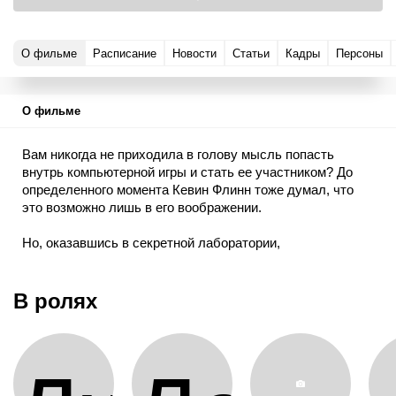
О фильме
Расписание
Новости
Статьи
Кадры
Персоны
О фильме
Вам никогда не приходила в голову мысль попасть
внутрь компьютерной игры и стать ее участником? До
определенного момента Кевин Флинн тоже думал, что
это возможно лишь в его воображении.
Но, оказавшись в секретной лаборатории,
разрабатывающей компьютерные программы, ему
предоставляется возможность увидеть электронный мир
изнутри и сразиться в жестокой схватке с самим
В ролях
хозяином виртуальной вселенной.