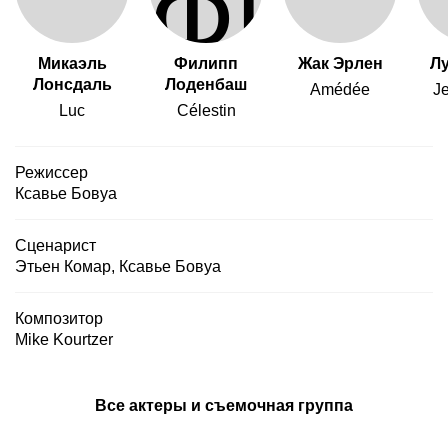
Микаэль
Филипп
Жак Эрлен
Л
Лонсдаль
Лоденбаш
Amédée
Je
Luc
Célestin
Режиссер
Ксавье Бовуа
Сценарист
Этьен Комар
,
Ксавье Бовуа
Композитор
Mike Kourtzer
Все актеры и съемочная группа