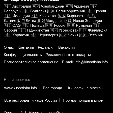
🇦🇺
Австралия
🇦🇿
Азербайджан
🇦🇲
Армения
🇧🇾
Беларусь
🇧🇬
Болгария
🇬🇧
Великобритания
🇬🇪
Грузия
🇮🇸
Исландия
🇰🇿
Казахстан
🇰🇬
Кыргызстан
🇱🇻
Латвия
🇱🇹
Литва
🇲🇩
Молдавия
🇳🇿
Новая Зеландия
🇦🇪
ОАЭ
🇵🇱
Польша
🇷🇺
Россия
🇷🇴
Румыния
🇷🇸
Сербия
🇹🇯
Таджикистан
🇺🇿
Узбекистан
🇫🇮
Финляндия
🇭🇷
Хорватия
🇲🇪
Черногория
🇨🇿
Чехия
🇪🇪
Эстония
О нас
Контакты
Редакция
Вакансии
Конфиденциальность
Редакционные стандарты
Пользовательское соглашение
E-mail: info@kinoafisha.info
Наши проекты:
www.kinoafisha.info
Все города
Киноафиша Москвы
Все рестораны и кафе России
Прогноз погоды в мире
Городовой
Монетизация сайтов