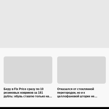
Беру в Fix Price сразу по 10
Отказался от стеклянной
резиновых ковриков за 181
перегородки, но и к
рубль: обувь ставлю только на
целлофановой шторке не
один из них — нашла еще 7
вернусь: от брызг в ванной в
необычных применений
2026 году спасает такой вариант