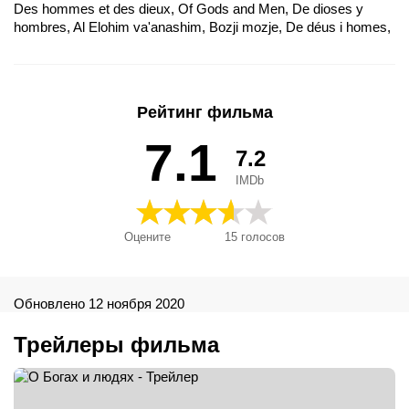
Des hommes et des dieux, Of Gods and Men, De dioses y
hombres, Al Elohim va'anashim, Bozji mozje, De déus i homes,
Dos Homens e dos Deuses, Emberek és istenek, Gudar och
människor, Homens e Deuses, Jumalista ja ihmisistä,
Kamigami to Otoko tachi, Ludzie Boga, O bogovima i ljudima, O
bohoch a luďoch, O bozích a lidech, Om guder og mænd, Om
Рейтинг фильма
guder og mennesker, Tanrılar ve İnsanlar, Uomini di Dio, Von
Menschen und Göttern, Ενώπιον θεών και ανθρώπων, За
7.1
7.2
хората и боговете, О людях и богах, 人神之間, 神々と男たち,
Tanrilar ve Insanlar, 人与神
IMDb
Оцените
15
голосов
Обновлено 12 ноября 2020
Трейлеры фильма