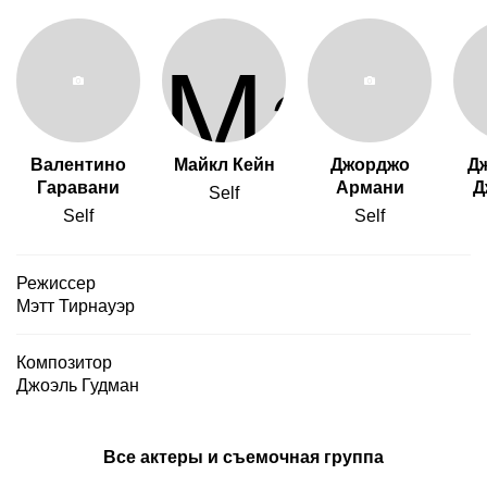
Валентино
Майкл Кейн
Джорджо
Д
Гаравани
Армани
Д
Self
Self
Self
Режиссер
Мэтт Тирнауэр
Композитор
Джоэль Гудман
Все актеры и съемочная группа