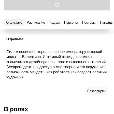
О фильме
Расписание
Кадры
Персоны
Постеры
Награды
О фильме
Фильм посвящён королю, вернее императору высокой
моды — Валентино. Интимный взгляд на самого
знаменитого дизайнера прошлого и нынешнего столетий.
Беспрецедентный доступ в мир творца и его окружение,
возможность увидеть, как работает, как создаёт великий
художник.
Развернуть
Премьера состоится 15 ноября 2010 года в рамках
Недели Модного кино в Санкт-Петербурге.
В ролях