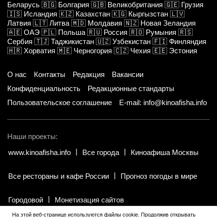
Беларусь
🇧🇬
Болгария
🇬🇧
Великобритания
🇬🇪
Грузия
🇮🇸
Исландия
🇰🇿
Казахстан
🇰🇬
Кыргызстан
🇱🇻
Латвия
🇱🇹
Литва
🇲🇩
Молдавия
🇳🇿
Новая Зеландия
🇦🇪
ОАЭ
🇵🇱
Польша
🇷🇺
Россия
🇷🇴
Румыния
🇷🇸
Сербия
🇹🇯
Таджикистан
🇺🇿
Узбекистан
🇫🇮
Финляндия
🇭🇷
Хорватия
🇲🇪
Черногория
🇨🇿
Чехия
🇪🇪
Эстония
О нас
Контакты
Редакция
Вакансии
Конфиденциальность
Редакционные стандарты
Пользовательское соглашение
E-mail: info@kinoafisha.info
Наши проекты:
www.kinoafisha.info
Все города
Киноафиша Москвы
Все рестораны и кафе России
Прогноз погоды в мире
Городовой
Монетизация сайтов
На этой веб-странице используются файлы cookie. Продолжив открывать