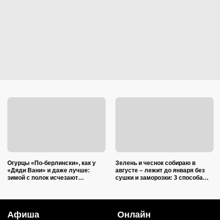
Огурцы «По-берлински», как у
Зелень и чеснок собираю в
«Дяди Вани» и даже лучше:
августе – лежит до января без
зимой с полок исчезают
сушки и заморозки: 3 способа
первыми
сохранить изумительный запах и
тот самый вкус
Афиша
Онлайн