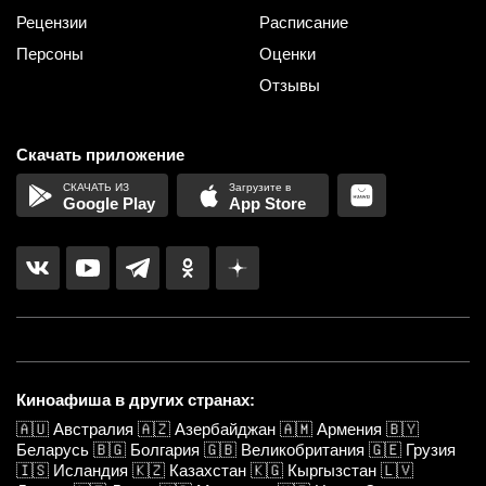
Рецензии
Расписание
Персоны
Оценки
Отзывы
Скачать приложение
Google Play
App Store
Киноафиша в других странах:
🇦🇺
Австралия
🇦🇿
Азербайджан
🇦🇲
Армения
🇧🇾
Беларусь
🇧🇬
Болгария
🇬🇧
Великобритания
🇬🇪
Грузия
🇮🇸
Исландия
🇰🇿
Казахстан
🇰🇬
Кыргызстан
🇱🇻