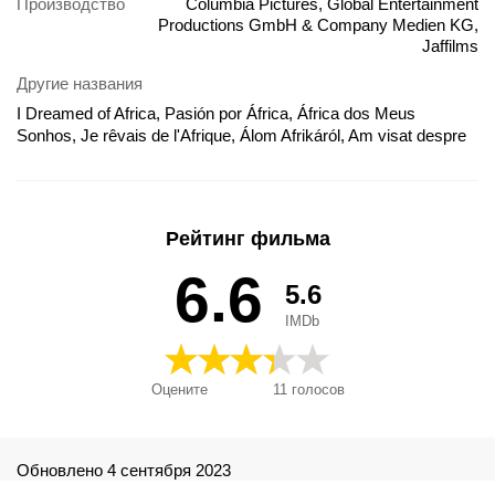
Производство
Columbia Pictures, Global Entertainment
Productions GmbH & Company Medien KG,
Jaffilms
Другие названия
I Dreamed of Africa, Pasión por África, África dos Meus
Sonhos, Je rêvais de l'Afrique, Álom Afrikáról, Am visat despre
Africa, El somni d'Àfrica, Ich träumte von Afrika, Jag drömde om
Afrika, Mano svajonių Afrika, Marzyłam o Afryce, Mơ Về Châu
Phi, Oneireftika tin Afriki, Rüyamdaki Afrika, Snila jsem o Africe,
Sognando l'Africa, Soñé con África, Unelma Afrikasta,
Рейтинг фильма
Ονειρεύτηκα την Αφρική, Мечтах за Африка, Я мечтала об
Африке, Я мріяла про Африку, 夢遊非洲, 永遠のアフリカ,
6.6
5.6
África de meus Sonhos
IMDb
Оцените
11
голосов
Обновлено 4 сентября 2023