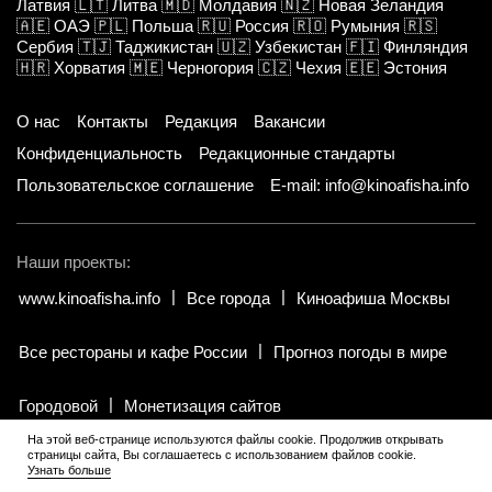
Латвия
🇱🇹
Литва
🇲🇩
Молдавия
🇳🇿
Новая Зеландия
🇦🇪
ОАЭ
🇵🇱
Польша
🇷🇺
Россия
🇷🇴
Румыния
🇷🇸
Сербия
🇹🇯
Таджикистан
🇺🇿
Узбекистан
🇫🇮
Финляндия
🇭🇷
Хорватия
🇲🇪
Черногория
🇨🇿
Чехия
🇪🇪
Эстония
О нас
Контакты
Редакция
Вакансии
Конфиденциальность
Редакционные стандарты
Пользовательское соглашение
E-mail: info@kinoafisha.info
Наши проекты:
www.kinoafisha.info
Все города
Киноафиша Москвы
Все рестораны и кафе России
Прогноз погоды в мире
Городовой
Монетизация сайтов
На этой веб-странице используются файлы cookie. Продолжив открывать
страницы сайта, Вы соглашаетесь с использованием файлов cookie.
© 2002-2026 Все права и материалы принадлежат «Киноафиша».
Узнать больше
18+
.
Копирование информации только с письменного разрешения