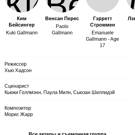
Ким
Венсан Перес
Гэрретт
Лэ
Бейсингер
Строммен
Paolo
Kuki Gallmann
Gallmann
Emanuele
Gallmann - Age
17
Режиссер
Хью Хадсон
Сценарист
Кьюки Голлмэнн
,
Паула Милн
,
Сьюзан Шиллидэй
Композитор
Морис Жарр
Все актеры и съемочная группа