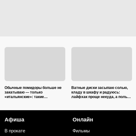
Обычные помидоры больше не
Ватные диски засыпаю солью,
закатываю — только
кладу в шкафу и радуюсь:
«итальянские»: такие
лайфхак проще некуда, а пользы
ароматные, что всегда улетают
вагон и маленькая тележка
со стола первыми
Афиша
Онлайн
В прокате
Фильмы