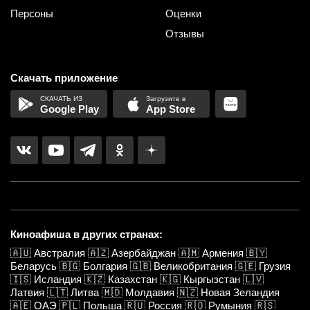
Персоны
Оценки
Отзывы
Скачать приложение
Google Play
App Store
Киноафиша в других странах:
🇦🇺
Австралия
🇦🇿
Азербайджан
🇦🇲
Армения
🇧🇾
Беларусь
🇧🇬
Болгария
🇬🇧
Великобритания
🇬🇪
Грузия
🇮🇸
Исландия
🇰🇿
Казахстан
🇰🇬
Кыргызстан
🇱🇻
Латвия
🇱🇹
Литва
🇲🇩
Молдавия
🇳🇿
Новая Зеландия
🇦🇪
ОАЭ
🇵🇱
Польша
🇷🇺
Россия
🇷🇴
Румыния
🇷🇸