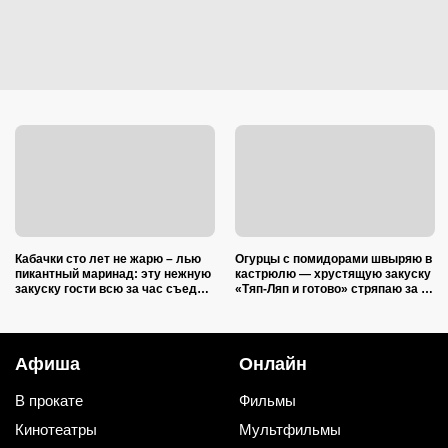
Кабачки сто лет не жарю – лью
Огурцы с помидорами швыряю в
пикантный маринад: эту нежную
кастрюлю — хрустящую закуску
закуску гости всю за час съедят
«Тяп-Ляп и готово» стряпаю за 15
(рецепт-пятиминутка)
минут: и со стола ее первой
сметут
Афиша
Онлайн
В прокате
Фильмы
Кинотеатры
Мультфильмы