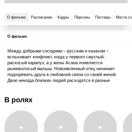
О фильме
Расписание
Кадры
Персоны
Постеры
Места с
О фильме
Между добрыми соседями – русским и казахом –
вспыхивает конфликт, когда у первого смуглый,
раскосый карапуз, а у жены Асана появляется
рыжеволосый малыш. Новоявленный отец начинает
подозревать друга в любовной связи со своей женой.
Двое некогда близких людей расходятся в разные
стороны, чтобы узнать всю правду о своем
происхождении и в конце концов вновь обрести
утерянную дружбу.
В ролях