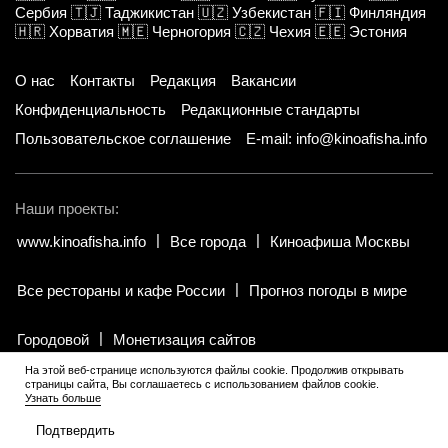
Сербия
🇹🇯
Таджикистан
🇺🇿
Узбекистан
🇫🇮
Финляндия
🇭🇷
Хорватия
🇲🇪
Черногория
🇨🇿
Чехия
🇪🇪
Эстония
О нас
Контакты
Редакция
Вакансии
Конфиденциальность
Редакционные стандарты
Пользовательское соглашение
E-mail: info@kinoafisha.info
Наши проекты:
www.kinoafisha.info
Все города
Киноафиша Москвы
Все рестораны и кафе России
Прогноз погоды в мире
Городовой
Монетизация сайтов
На этой веб-странице используются файлы cookie. Продолжив открывать
страницы сайта, Вы соглашаетесь с использованием файлов cookie.
© 2002-2026 Все права и материалы принадлежат «Киноафиша».
Узнать больше
18+
.
Копирование информации только с письменного разрешения
редакции.
Подтвердить